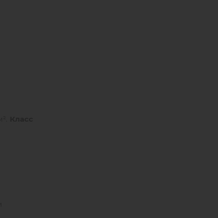
м².
Класс
и