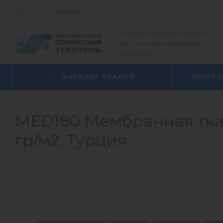
Ваш город:
Москва
Оптовая продажа тканей и
текстильных материалов с
покрытием
КАТАЛОГ ТКАНЕЙ
УСЛУГИ
МЕD180 Мембранная ткан
гр/м2, Турция
—
—
Главная
Каталог тканей
Каталог тканей по виду мат
МЕD180 Мембранная ткань с ПУ покрытием медицинская биэл