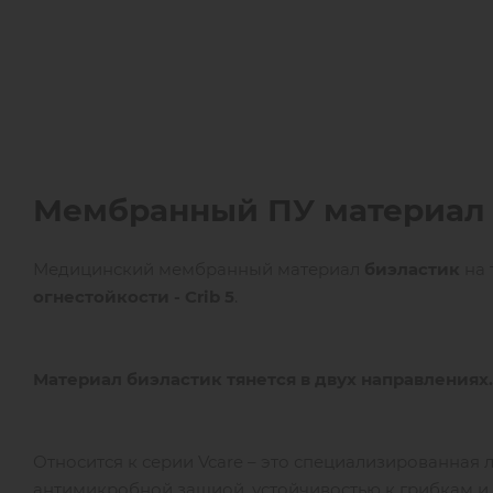
Мембранный ПУ материал
Медицинский мембранный материал
биэластик
на 
огнестойкости - Crib 5
.
Материал биэластик тянется в двух направлениях.
Относится к серии Vcare – это специализированная
антимикробной защиой, устойчивостью к грибкам и 