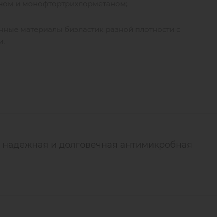
еном и монофтортрихлорметаном;
нные материалы биэластик разной плотности с
и.
d: надежная и долговечная антимикробная