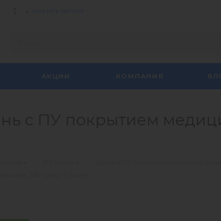
ЗАКАЗАТЬ ЗВОНОК
АКЦИИ
КОМПАНИЯ
БЛ
ь с ПУ покрытием медици
—
—
ериала
ПУ ткани
Ткани с ПУ покрытием односторонн
астик, 180 гр/м2, Турция