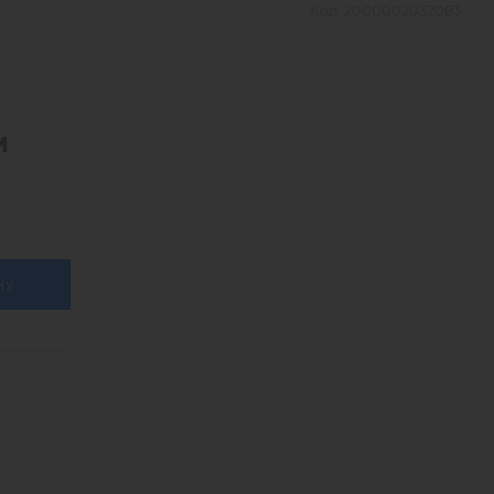
Код:
2000002032083
м
НУ