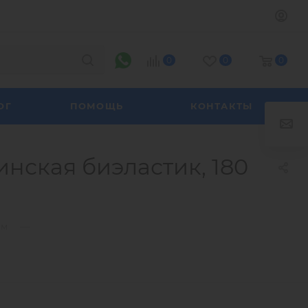
0
0
0
ОГ
ПОМОЩЬ
КОНТАКТЫ
нская биэластик, 180
—
им