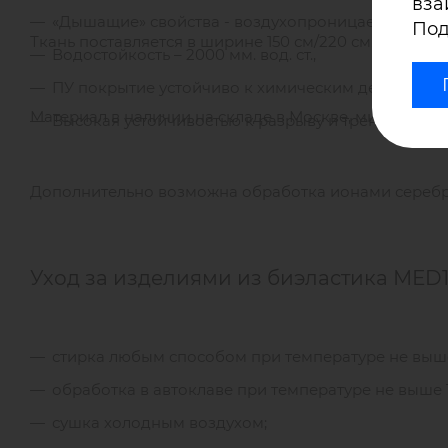
вза
«Дышащие» свойства - воздухопроницаемость 600
Под
Ткань поставляется в ширине 150 см/220 см.
Водостойкость – 2000 мм. вод. ст.,
ПУ покрытие устойчиво к химическим дезинфиц
Материал в наличии на складе в Москве, минимальная па
Высокая устойчивостью к разрыву и трению.
Дополнительно возможна обработка ионами серебр
Уход за изделиями из биэластика МЕD1
стирка любым способом при температуре не выше
обработка в автоклаве при температуре не выше 1
сушка холодным воздухом;