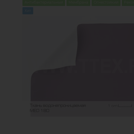
Антибактериальный
Мембрана
Огнестойкий
Реко
Хит