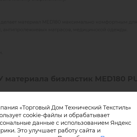
 делает материал МЕD180 максимально комфортным дл
, антипролежневых матрасов, медицинской одежды.
и.
 материала биэластик МЕD180 P
ротивостоит грибкам и золотистому стафилококку,
пания «Торговый Дом Технический Текстиль»
ользует cookie-файлы и обрабатывает
сональные данные с использованием Яндекс
стандартам Oeko-Tex, стандарты REACH,
рики. Это улучшает работу сайта и