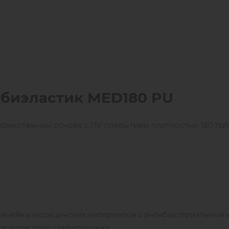
 биэластик
MED
180 PU
трикотажной основе с ПУ покрытием плотностью 180 гр/
 линейка медицинских материалов с антибактериальной 
золотистому стафилококку.