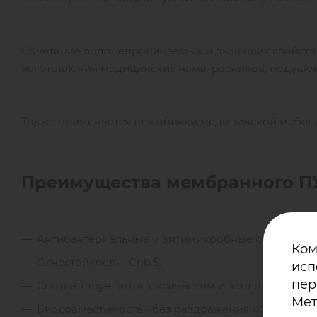
Сочетание водонепроницаемых и дышащих свойств
изготовления медицинских наматрасников, подушек
Также применяется для обивки медицинской мебел
Преимущества мембранного ПУ
Антибактериальные и антимикробные свойства, п
Ком
Огнестойкость - Crib 5,
исп
пер
Соответствует антитоксическим и экологическим 
Мет
Биосовместимость - без раздражения кожи,