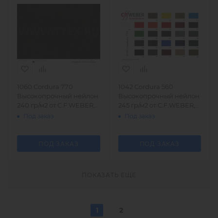
1060 Cordura 770
1042 Cordura 560
Высокопрочный нейлон
Высокопрочный нейлон
240 гр/м2 от C.F.WEBER,
245 гр/м2 от C.F.WEBER,
Германия
Германия
Под заказ
Под заказ
ПОД ЗАКАЗ
ПОД ЗАКАЗ
ПОКАЗАТЬ ЕЩЕ
1
2