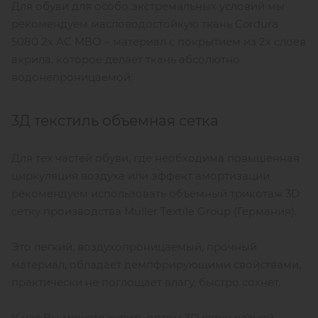
Для обуви для особо экстремальных условий мы
рекомендуем масловодостойкую ткань Cordura
5080 2х АС МВО – материал с покрытием из 2х слоев
акрила, которое делает ткань абсолютно
водонепроницаемой.
3Д текстиль объемная сетка
Для тех частей обуви, где необходима повышенная
циркуляция воздуха или эффект амортизации
рекомендуем использовать объемный трикотаж 3D
сетку производства Müller Textile Group (Германия).
Это легкий, воздухопроницаемый, прочный
материал, обладает демпфрирующими свойствами,
практически не поглощает влагу, быстро сохнет.
У нас Вы можете купить оптом 3D сетку разной