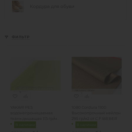
Кордура для обуви
ФИЛЬТР
YAKARI PES
1080 Cordura 1100
водонепроницаемая
Высокопрочный нейлон
ткань дышащая 115 гр/м2,
295 гр/м2 от C.F.WEBER
Турция
В наличии
В наличии