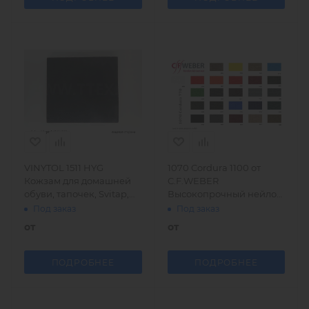
VINYTOL 1511 HYG
1070 Cordura 1100 от
Кожзам для домашней
C.F.WEBER
обуви, тапочек, Svitap,
Высокопрочный нейлон
Чехия
235 гр/м2
Под заказ
Под заказ
от
от
ПОДРОБНЕЕ
ПОДРОБНЕЕ