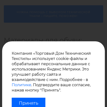
НУЖНА ПОМОЩЬ С ВЫБОРОМ ТЕХНИЧЕСКОЙ
ТКАНИ – ПИШИТЕ, ПОМОЖЕМ!
Материалы для обуви:
купить оптом
Компания «Торговый Дом Технический
Текстиль» использует cookie-файлы и
Правильно выбранный материал определяет не
обрабатывает персональные данные с
только внешний вид, но и ключевые
использованием Яндекс Метрики. Это
потребительские свойства обуви: долговечность,
улучшает работу сайта и
вес, влаго- и воздухообмен, стабильность формы.
взаимодействие с ним. Подробнее - в
Политике
. Подтвердите ваше согласие,
нажав кнопку "Принять".
Для изготовления верхней части обуви используют
прочные, износостойкие материалы, устойчивые к
Принять
деформации и сохраняющие первоначальный