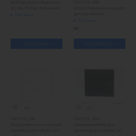
6018 3Д сетка объемная
VINYTOL 695
5,5 мм, Müller, Германия
Искусственная кожа для
декоративных
Под заказ
элементов ботинок, вес
Под заказ
720 гр/м2, производство
от
Svitap (Чехия)
ПОД ЗАКАЗ
ПОДРОБНЕЕ
VINYTOL 391
VINYTOL 354
Искусственная кожа для
Кожзаменитель для
кантиков для обуви, 400
кантиков для обуви, 340
гр/м2, производство
гр/м2, производство