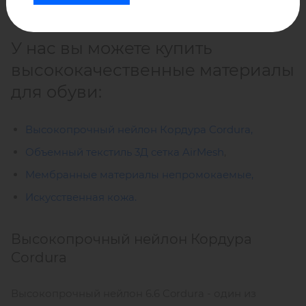
внешний вид.
У нас вы можете купить
высококачественные материалы
для обуви:
Высокопрочный нейлон Кордура Cordura,
Объемный текстиль 3Д сетка AirMesh
,
Мембранные материалы непромокаемые,
Искусственная кожа.
Высокопрочный нейлон Кордура
Cordura
Высокопрочный нейлон 6.6 Cordura - один из