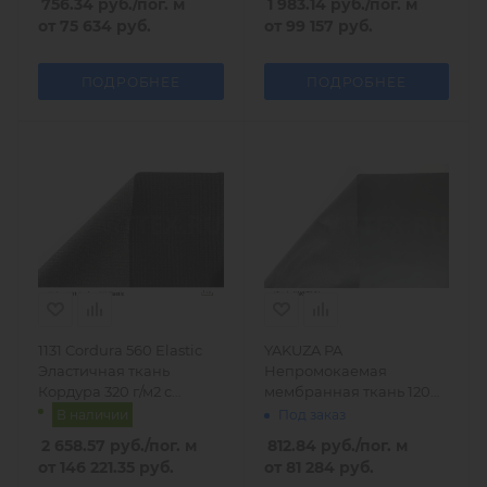
756.34
руб.
/пог. м
1 983.14
руб.
/пог. м
от
75 634 руб.
от
99 157 руб.
ПОДРОБНЕЕ
ПОДРОБНЕЕ
1131 Cordura 560 Elastic
YAKUZA PA
Эластичная ткань
Непромокаемая
Кордура 320 г/м2 с
мембранная ткань 120
лайкрой
гр/м2, Турция
В наличии
Под заказ
2 658.57
руб.
/пог. м
812.84
руб.
/пог. м
от
146 221.35 руб.
от
81 284 руб.