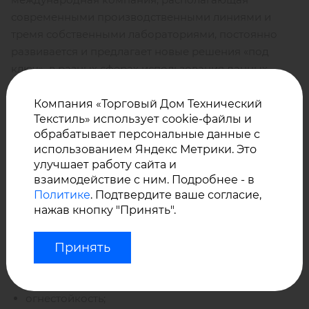
современными производственными линиями и
тремя собственными лабораториями, постоянно
развивается и предлагает новые решения «под
ключ» в разных сферах использования данных
материалов.
Компания «Торговый Дом Технический
Текстиль» использует cookie-файлы и
Основные преимущества силиконовых
обрабатывает персональные данные с
материалов:
использованием Яндекс Метрики. Это
улучшает работу сайта и
рабочая температура от –50° С до +250° С;
взаимодействие с ним. Подробнее - в
Политике
. Подтвердите ваше согласие,
биологическая инертность, допускающая прямой
нажав кнопку "Принять".
контакт с кожей человека и с пищевыми
продуктами;
Принять
высокая гибкость;
отличные электроизоляционные свойств;
огнестойкость;