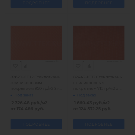
ПОДРОБНЕЕ
ПОДРОБНЕЕ
82620-0EJ2 Стеклоткань
82442-1EJ2 Стеклоткань
с силиконовым
с силиконовым
покрытием 950 гр/м2 Si-
покрытием 715 гр/м2 от
Ka-Tec
Si-Ka-Tec
Под заказ
Под заказ
2 326.48
руб.
/м2
1 660.43
руб.
/м2
от
174 486 руб.
от
124 532.25 руб.
ПОДРОБНЕЕ
ПОДРОБНЕЕ