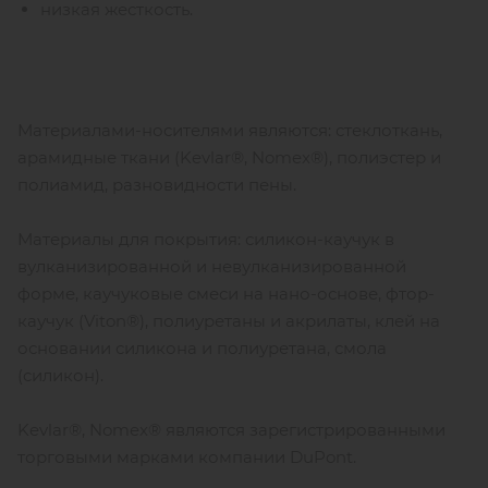
низкая жесткость.
Материалами-носителями являются: стеклоткань,
арамидные ткани (Kevlar®, Nomex®), полиэстер и
полиамид, разновидности пены.
Материалы для покрытия: силикон-каучук в
вулканизированной и невулканизированной
форме, каучуковые смеси на нано-основе, фтор-
каучук (Viton®), полиуретаны и акрилаты, клей на
основании силикона и полиуретана, смола
(силикон).
Kevlar®, Nomex® являются зарегистрированными
торговыми марками компании DuPont.