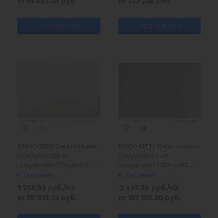
от
61 433.48 руб.
от
227 226 руб.
ПОДРОБНЕЕ
ПОДРОБНЕЕ
82442-3EJ2 Стеклоткань
82850-0EJ2 Стеклоткань
с силиконовым
с силиконовым
покрытием 715гр/м2 Si-
покрытием 1325 гр/м2,
Ka-Tec
Германия
Под заказ
Под заказ
1 758.93
руб.
/м2
2 495.34
руб.
/м2
от
131 919.75 руб.
от
187 150.50 руб.