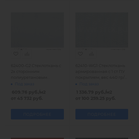
62400-G2 Стеклоткань с
62410-WG1 Стеклоткань
2х сторонним
армированная с 1 ст ПУ
полиуретановым
покрытием, вес 440 гр/
покрытием 460 гр/м2
м2
Под заказ
Под заказ
609.76
руб.
/м2
1 336.79
руб.
/м2
от
45 732 руб.
от
100 259.25 руб.
ПОДРОБНЕЕ
ПОДРОБНЕЕ