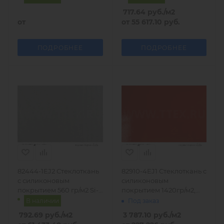
717.64
руб.
/м2
от
от
55 617.10 руб.
ПОДРОБНЕЕ
ПОДРОБНЕЕ
82444-1EJ2 Стеклоткань
82910-4EJ1 Стеклоткань с
с силиконовым
силиконовым
покрытием 560 гр/м2 Si-
покрытием 1420гр/м2,
Ka-Tec
Германия
В наличии
Под заказ
792.69
руб.
/м2
3 787.10
руб.
/м2