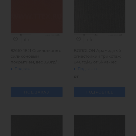
82610-1EJ1 Стеклоткань с
BOROLON Арамидный
силиконовым
огнестойкий трикотаж
покрытием, вес 920гр/
640гр/м2 от Si-Ka-Teс
м2, Германия
Под заказ
Под заказ
от
ПОД ЗАКАЗ
ПОДРОБНЕЕ