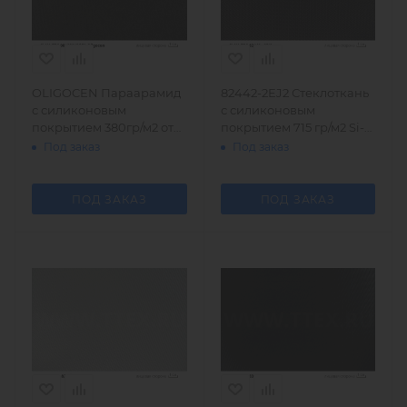
OLIGOCEN Параарамид
82442-2EJ2 Стеклоткань
с силиконовым
с силиконовым
покрытием 380гр/м2 от
покрытием 715 гр/м2 Si-
Si-Ka-Teс
Ka-Tec
Под заказ
Под заказ
ПОД ЗАКАЗ
ПОД ЗАКАЗ