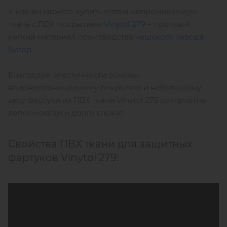
У нас вы можете купить оптом непромокаемую
ткань с ПВХ покрытием
Vinytol 279
– прочный,
легкий материал производства
чешского завода
Svitap
.
Благодаря эластичности основы,
водонепроницаемому покрытию и небольшому
весу фартуки из ПВХ ткани Vinytol 279 комфортны,
легко моются и долго служат.
Свойства ПВХ ткани для защитных
фартуков Vinytol 279: