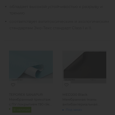
обладает высокой устойчивостью к разрыву и
трению
соответствует антитоксическим и экологическим
стандартам Эко-Текс стандарт Class I и II.
TEPOREX SANAPUR
МЕD200 Black
Мембранный трикотаж
Мембранная ткань
с ПУ покрытием 190 г/м2,
антибактериальная
Чехия
медицинская биэластик
В наличии
Под заказ
200 гр/м2, Турция