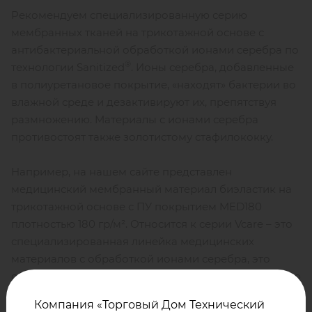
Рекомендуем специализированную серию
мембранных тканей на трикотажной основе с
антибактериальной обработкой ионами серебра по
®
технологии Sanitized
. Ионы серебра, добавленные
в полиуретановое покрытие, «находят» бактерии во
влажной среде и дезактивируют их, препятствуя
размножению. Материалы с ионами серебра
противостоят также золотистому стафилококку.
Например, на нашем сайте представлен
медицинский мембранный материал биэластик на
трикотажной основе с ПУ покрытием
MED180
плотностью 180 гр/м². Относится к серии Vcare – это
специализированная линейка медицинских
материалов с обработкой ионами серебра, это
обеспечивает антибактериальную и антимикробную
защиту, устойчивость к грибкам и золотистому
Компания «Торговый Дом Технический
стафилококку.