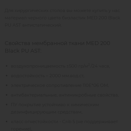
Для хирургических столов вы можете купить у нас
материал черного цвета биэластик MED 200 Black
PU AST антистатический.
Свойства мембранной ткани MED 200
Black PU AST:
2
воздухопроницаемость ±500 гр/м
/24 часа,
водостойкость – 2000 мм.вод.ст,
электрическое сопротивление 110Е*06 ОМ,
антибактериальные, антимикробные свойства,
ПУ покрытие устойчиво к химическим
дезинфицирующим средствам,
класс огнестойкости - Crib 5 (не поддерживает
горение),