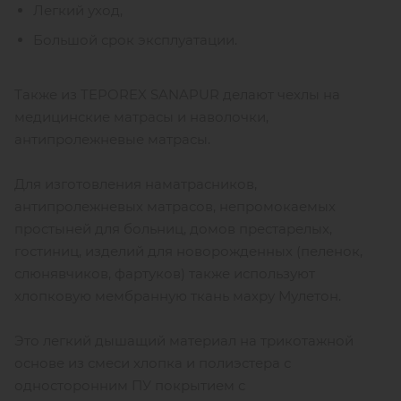
Легкий уход,
Большой срок эксплуатации.
Также из TEPOREX SANAPUR делают чехлы на
медицинские матрасы и наволочки,
антипролежневые матрасы.
Для изготовления наматрасников,
антипролежневых матрасов, непромокаемых
простыней для больниц, домов престарелых,
гостиниц, изделий для новорожденных (пеленок,
слюнявчиков, фартуков) также используют
хлопковую мембранную ткань махру Мулетон.
Это легкий дышащий материал на трикотажной
основе из смеси хлопка и полиэстера с
односторонним ПУ покрытием с