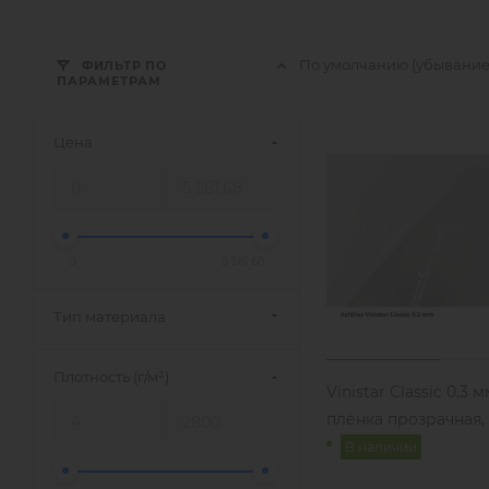
По умолчанию (убывани
ФИЛЬТР ПО
ПАРАМЕТРАМ
Цена
0
5 581.68
Тип материала
Плотность (г/м²)
Vinistar Classic 0,3 
плёнка прозрачная,
В наличии