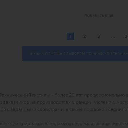
ПОКАЗАТЬ ЕЩЕ
1
2
3
3
НУЖНА ПОМОЩЬ С ВЫБОРОМ ТЕХНИЧЕСКОЙ ТКАНИ –
ехнический Текстиль» - более 20 лет профессионально 
 заказчиков на производствах Франции, Испании, Австри
ов с заданными свойствами, а также поставкой серийн
олее чем тридцатью заводами и являемся эксклюзивны