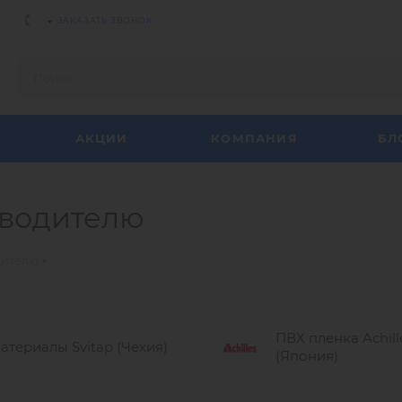
ЗАКАЗАТЬ ЗВОНОК
АКЦИИ
КОМПАНИЯ
БЛ
зводителю
дителю
ПВХ пленка Achill
атериалы Svitap (Чехия)
(Япония)