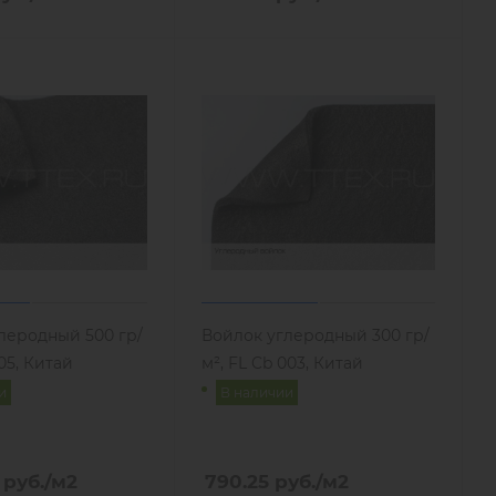
леродный 500 гр/
Войлок углеродный 300 гр/
05, Китай
м², FL Cb 003, Китай
и
В наличии
руб.
/м2
790.25
руб.
/м2