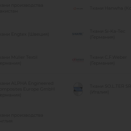
кани производства
Ткани Hanwha (К
акистан
Ткани Si-Ka-Tec
кани Engtex (Швеция)
(Германия)
кани Müller Textil
Ткани C.F.Weber
Германия)
(Германия)
кани ALPHA Engineered
Ткани SO.L.TER S
omposites Europe GmbH
(Италия)
Германия)
кани производства
нглия