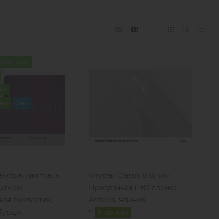
риальный
ий
ем
Хит
ембранная ткань
Vinistar Classic 0,65 мм
рытием
Прозрачная ПВХ пленка
ая биэластик,
Achilles, Япония
 Турция
В наличии