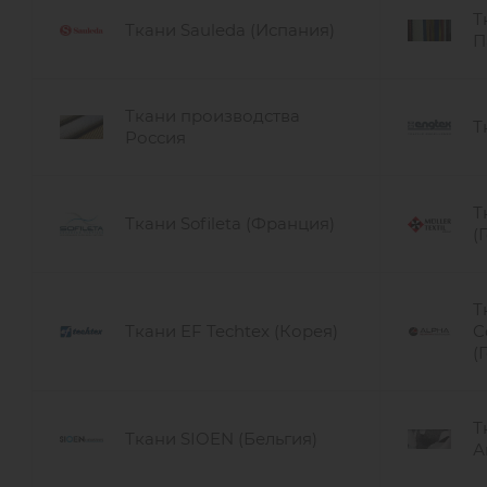
Т
Ткани Sauleda (Испания)
П
Ткани производства
Т
Россия
Т
Ткани Sofileta (Франция)
(
Т
Ткани EF Techtex (Корея)
C
(
Т
Ткани SIOEN (Бельгия)
А