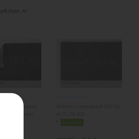
уб.
/пог. м
0 Антипорезный
Войлок углеродный 200 гр/
чный материал
м² FL Cb 200
В наличии
и