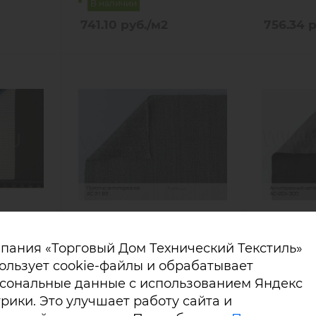
В наличии
741.10
руб.
/м2
756.34
р
ый
AC 31.83 cверхпрочный
AC-20A.30
пания «Торговый Дом Технический Текстиль»
, 350 г/
материал трикотаж
сверхпро
ользует cookie-файлы и обрабатывает
ания)
антипорезный
трикотаж
сональные данные с использованием Яндекс
В наличии
В наличи
рики. Это улучшает работу сайта и