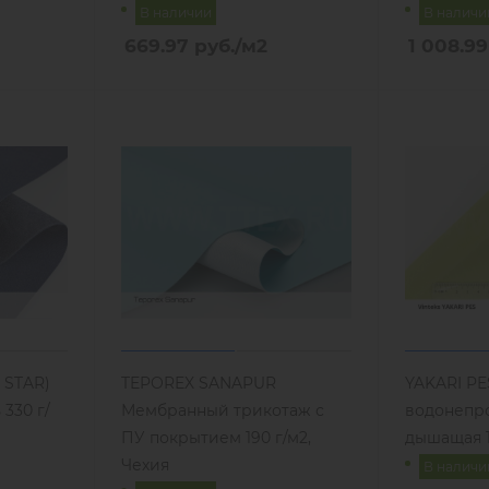
В наличии
В наличи
669.97
руб.
/м2
1 008.99
A STAR)
TEPOREX SANAPUR
YAKARI PE
330 г/
Мембранный трикотаж с
водонепр
ПУ покрытием 190 г/м2,
дышащая 1
Чехия
В наличи