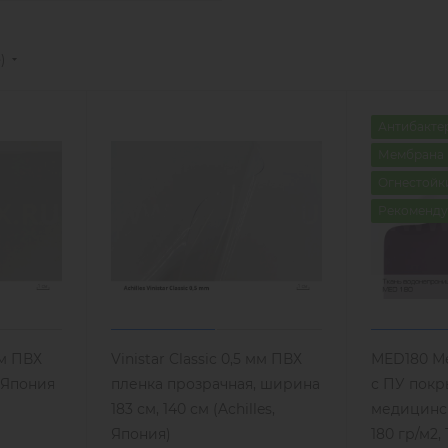
е)
Антибакте
Мембрана
Огнестойк
Рекоменду
мм ПВХ
Vinistar Classic 0,5 мм ПВХ
МЕD180 М
 Япония
пленка прозрачная, ширина
с ПУ пок
183 см, 140 см (Achilles,
медицинск
Япония)
180 гр/м2,