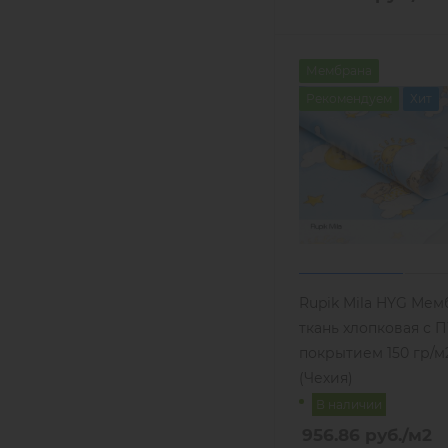
Мембрана
Рекомендуем
Хит
Rupik Mila HYG Мем
ткань хлопковая с 
покрытием 150 гр/м2
(Чехия)
В наличии
956.86
руб.
/м2