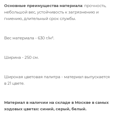
Основные преимущества материала
: прочность,
небольшой вес, устойчивость к загрязнению и
гниению, длительный срок службы.
Вес материала - 630 г/м².
Ширина - 250 см.
Компания «Торговый Дом Технический
Текстиль» использует cookie-файлы и
обрабатывает персональные данные с
использованием Яндекс Метрики. Это
Широкая цветовая палитра - материал выпускается
улучшает работу сайта и
в 21 цвете.
взаимодействие с ним. Подробнее - в
Политике
. Подтвердите ваше согласие,
нажав кнопку "Принять".
Материал в наличии на складе в Москве в самых
ходовых цветах: синий, серый, белый.
Принять