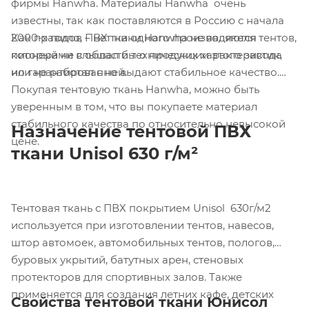
фирмы Hanwha. Материалы Hanwha очень
известны, так как поставляются в Россию с начала
Как правило, ПВХ ткани Hanwha не являются
2000-х годов – нет ни одного производителя тентов,
пионерами в области технических характеристик,
который не слышал бы о продукции этого завода
но гарантированно выдают стабильное качество.
или не работал с ней.
Покупая тентовую ткань Hanwha, можно быть
уверенным в том, что вы покупаете материал
стабильного качества по относительно невысокой
Назначение тентовой ПВХ
цене.
ткани Unisol 630 г/м²
Тентовая ткань с ПВХ покрытием Unisol 630г/м2
используется при изготовлении тентов, навесов,
штор автомоек, автомобильных тентов, пологов,
буровых укрытий, батутных арен, стеновых
протекторов для спортивных залов. Также
применяется для создания летних кафе, детских
Свойства тентовой ткани Юнисол