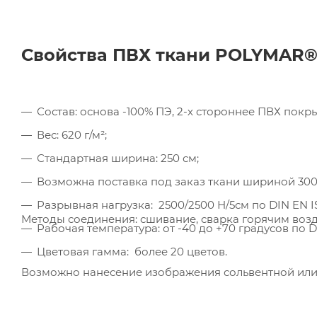
Свойства ПВХ ткани
POLYMAR
Состав: основа -100% ПЭ, 2-х стороннее ПВХ покр
Ком
Вес: 620 г/м²;
исп
Стандартная ширина: 250 см;
пер
Мет
Возможна поставка под заказ ткани шириной 300с
вза
Разрывная нагрузка: 2500/2500 Н/5см по DIN EN IS
Под
Методы соединения: сшивание, сварка горячим возд
Рабочая температура: от -40 до +70 градусов по DI
Цветовая гамма: более 20 цветов.
Возможно нанесение изображения сольвентной или