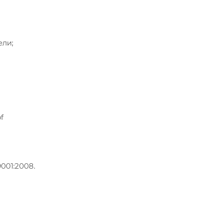
ели;
of
001:2008.