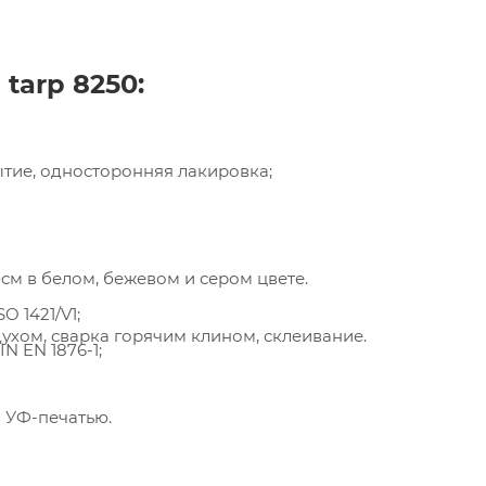
®
tarp 8250
:
ытие, односторонняя лакировка;
пания «Торговый Дом Технический Текстиль»
ользует cookie-файлы и обрабатывает
сональные данные с использованием Яндекс
рики. Это улучшает работу сайта и
м в белом, бежевом и сером цвете.
имодействие с ним. Подробнее - в
Политике
.
O 1421/V1;
твердите ваше согласие, нажав кнопку "Принят
ухом, сварка горячим клином, склеивание.
N EN 1876-1;
Принять
 УФ-печатью.