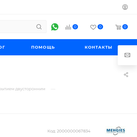
0
0
0
ОГ
ПОМОЩЬ
КОНТАКТЫ
—
рытием двусторонним
Код:
2000000067834