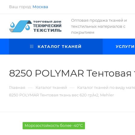
Ваш город:
Москва
Оптовая продажа тканей и
текстильных материалов с
покрытием
КАТАЛОГ ТКАНЕЙ
УСЛУГИ
8250 POLYMAR Тентовая т
—
—
Главная
Каталог тканей
Каталог тканей по виду мат
8250 POLYMAR Тентовая ткань вес 620 гр/м2, Mehler
Морозостойкость более -40°С