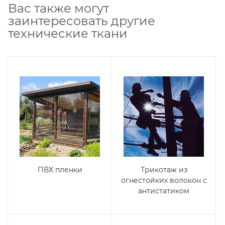
Вас также могут
заинтересовать другие
технические ткани
Компания «Торговый Дом Технический
Текстиль» использует cookie-файлы и
обрабатывает персональные данные с
использованием Яндекс Метрики. Это
улучшает работу сайта и
взаимодействие с ним. Подробнее - в
Политике
. Подтвердите ваше согласие,
нажав кнопку "Принять".
Принять
ПВХ пленки
Трикотаж из
огнестойких волокон с
антистатиком