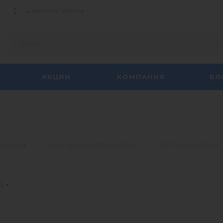
ЗАКАЗАТЬ ЗВОНОК
АКЦИИ
КОМПАНИЯ
БЛ
—
—
дителю
Ткани производства Китай
ТПУ ткани Китай
е)