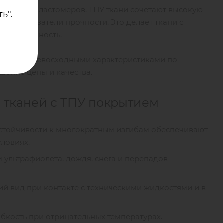
 класса эластомеров. ТПУ ткани сочетают высокую
ь".
кие показатели прочности. Это делает ткани с
 долговечность.
риалы с превосходными характеристиками по
шение цены и качества.
 тканей с ТПУ покрытием
 устойчивости к многократным изгибам обеспечивают
ловиях.
м ультрафиолета, дождя, снега и перепадов
ний вид при контакте с техническими жидкостями и в
гибкость при отрицательных температурах.