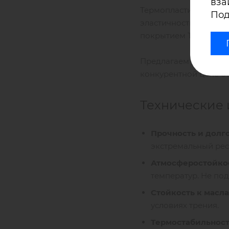
вза
Термопластичный пол
Под
эластичность (превыш
покрытием ТПУ идеал
Предлагаем вам ТПУ 
конкурентной цене от
Технические 
Прочность и долг
экстремальный рес
Атмосферостойкос
температур. Не по
Стойкость к масл
условиях трения.
Термостабильнос