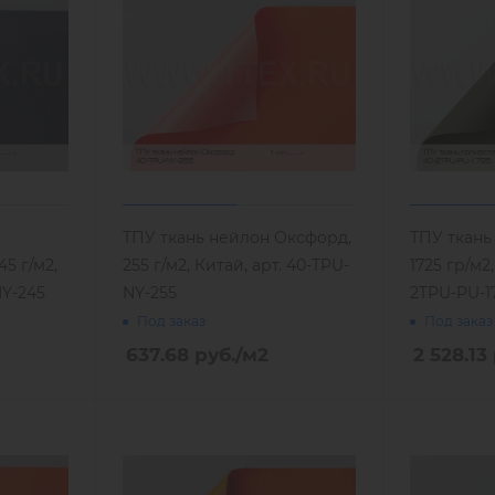
ТПУ ткань нейлон Оксфорд,
ТПУ ткань
5 г/м2,
255 г/м2, Китай, арт. 40-TPU-
1725 гр/м2,
NY-245
NY-255
2TPU-PU-1
Под заказ
Под заказ
637.68
руб.
/м2
2 528.13