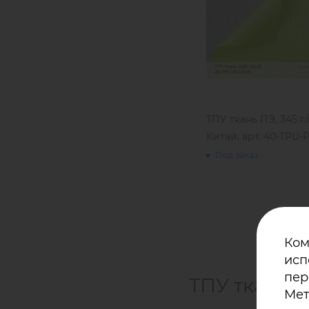
ТПУ ткань ПЭ, 345 г/
Китай, арт. 40-TPU-
Под заказ
Ком
исп
пер
ТПУ ткани 
Мет