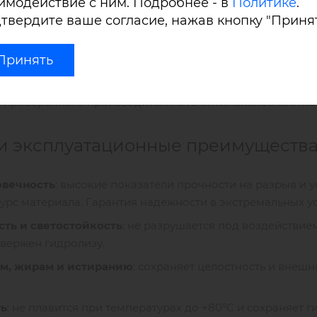
имодействие с ним. Подробнее - в
Политике
.
иуретан (ТПУ) — это современный полимерный материал
твердите ваше согласие, нажав кнопку "Принят
ающую аналогичные показатели резины в 2 раза) и высо
ьным решением для продуктов, где важны надежность и
Принять
ткани производства Китая — высококачественные мате
 проверенного производителя. Это оптимальное соотно
и эксплуатационные преимущества
овечность
: высокие показатели прочности на разрыв и
урс материала. Гарантия надежности в экстремальных ус
ть и светостойкость
: не разрушается под воздействие
двержен гидролизу.
ам, жирам и истиранию
: сохраняет целостность и внеш
ть
: не плавится при температурах до +80°C и сохраняет 