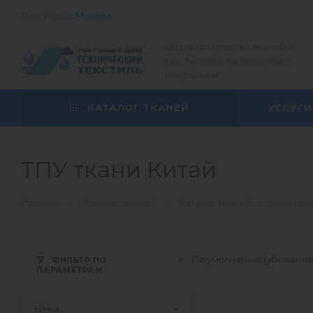
Ваш город:
Москва
Оптовая продажа тканей и
текстильных материалов с
покрытием
КАТАЛОГ ТКАНЕЙ
УСЛУГИ
ТПУ ткани Китай
—
—
Главная
Каталог тканей
Каталог тканей по произво
По умолчанию (убывани
ФИЛЬТР ПО
ПАРАМЕТРАМ
Цена