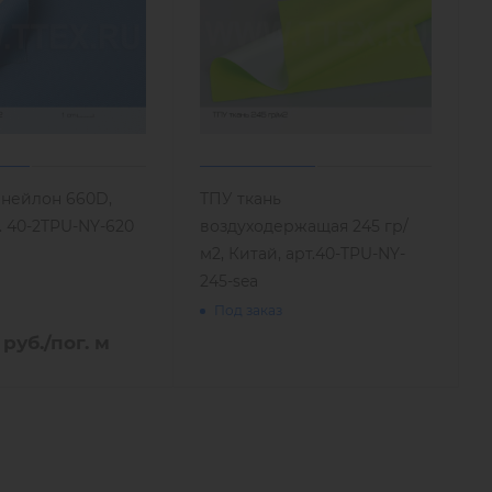
 нейлон 660D,
ТПУ ткань
. 40-2TPU-NY-620
воздуходержащая 245 гр/
м2, Китай, арт.40-TPU-NY-
245-sea
Под заказ
руб.
/пог. м