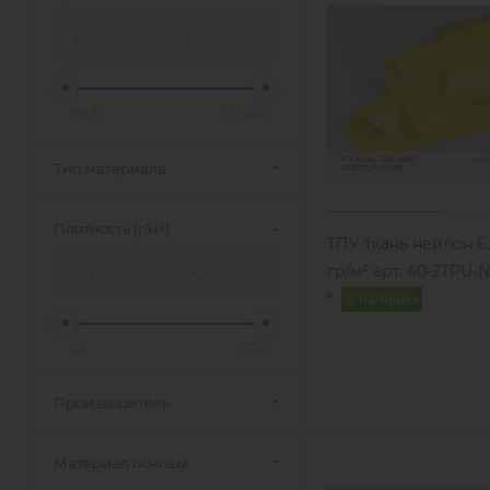
395.52
3 574.25
Тип материала
Плотность (г/м²)
ТПУ ткань нейлон 6.
гр/м² арт. 40-2TPU-
В наличии
163
1725
Производитель
Материал основы