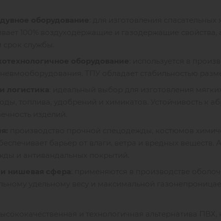
адувное оборудование
: для изготовления спасательных 
вает 100% воздуходержащие и газодержащие свойства, а
 срок службы.
котехнологичное оборудование
: используется в прои
пневмооборудования. ТПУ обладает стабильностью разм
и логистика
: идеальный выбор для изготовления мягки
оды, топлива, удобрений и химикатов. Устойчивость к а
ечность изделий.
я:
производство прочной спецодежды, костюмов химиче
беспечивает барьер от влаги, ветра и вредных веществ
жды и антивандальных покрытий.
 и нишевая сфера
: применяются в производстве оболоч
ьному удельному весу и максимальной газонепроница
ысококачественная и технологичная альтернатива ПВХ,