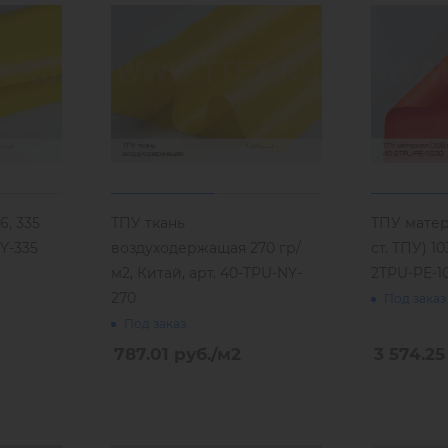
6, 335
ТПУ ткань
ТПУ матер
NY-335
воздуходержащая 270 гр/
ст. ТПУ) 10
м2, Китай, арт. 40-TPU-NY-
2TPU-PE-1
270
Под заказ
Под заказ
787.01
руб.
/м2
3 574.25