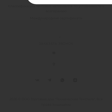
Классификация тентовых материалов по устойчивости к
возгоранию
Международные сертификаты
ЗАКАЗАТЬ ЗВОНОК
2026 © ООО Торговый дом "Технический Текстиль", Все
права защищены