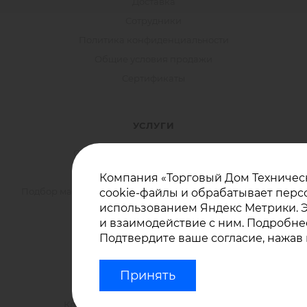
Доставка
Сотрудники
Политика конфиденциальности
Общие условия продажи
Сертификаты
УСЛУГИ
Совместная реализация проектов
Совместное участие в тендерах
Компания «Торговый Дом Техническ
Подбор материала по Техническому заданию заказчика
cookie-файлы и обрабатывает перс
использованием Яндекс Метрики. Э
и взаимодействие с ним. Подробнее
Подтвердите ваше согласие, нажав 
ПОМОЩЬ
Коды стандартов EN, ISO
Принять
Термины на сайте
Классификация тентовых сооружений