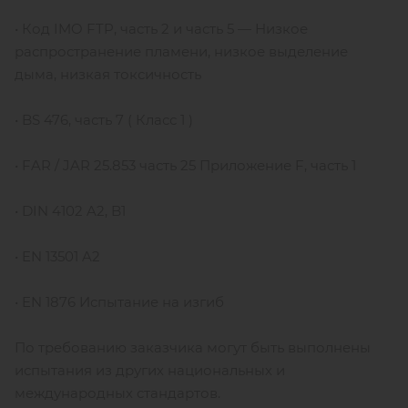
• Код IMO FTP, часть 2 и часть 5 — Низкое
распространение пламени, низкое выделение
дыма, низкая токсичность
• BS 476, часть 7 ( Класс 1 )
• FAR / JAR 25.853 часть 25 Приложение F, часть 1
• DIN 4102 A2, B1
• EN 13501 A2
• EN 1876 Испытание на изгиб
По требованию заказчика могут быть выполнены
испытания из других национальных и
международных стандартов.