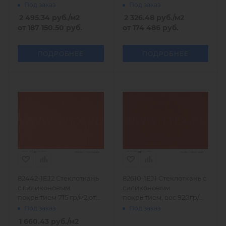
Германия
Ka-Tec
Под заказ
Под заказ
2 495.34
руб.
/м2
2 326.48
руб.
/м2
от
187 150.50 руб.
от
174 486 руб.
ПОДРОБНЕЕ
ПОДРОБНЕЕ
82442-1EJ2 Стеклоткань
82610-1EJ1 Стеклоткань с
с силиконовым
силиконовым
покрытием 715 гр/м2 от
покрытием, вес 920гр/
Si-Ka-Tec
м2, Германия
Под заказ
Под заказ
1 660.43
руб.
/м2