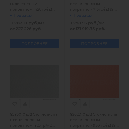
силиконовым
с силиконовым
покрытием 1420гр/м2,
покрытием 715гр/м2 Si-
Германия
Ka-Tec
Под заказ
Под заказ
3 787.10
руб.
/м2
1 758.93
руб.
/м2
от
227 226 руб.
от
131 919.75 руб.
ПОДРОБНЕЕ
ПОДРОБНЕЕ
82850-0EJ2 Стеклоткань
82620-0EJ2 Стеклоткань
с силиконовым
с силиконовым
покрытием 1325 гр/м2,
покрытием 950 гр/м2 Si-