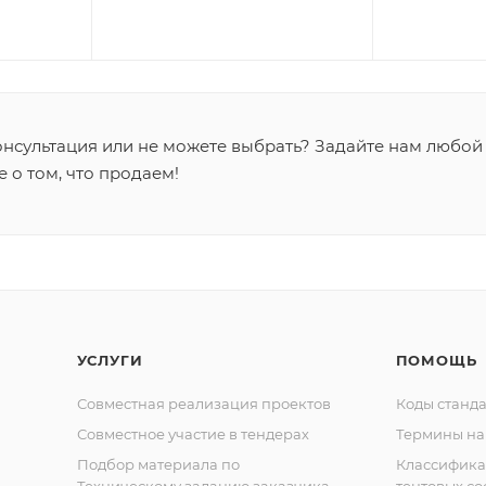
нсультация или не можете выбрать? Задайте нам любой
е о том, что продаем!
УСЛУГИ
ПОМОЩЬ
Совместная реализация проектов
Коды станда
Совместное участие в тендерах
Термины на
Подбор материала по
Классифик