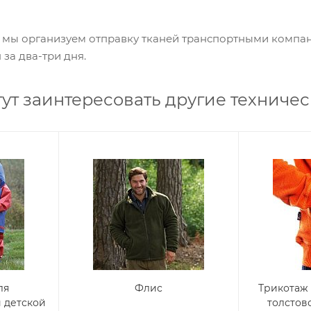
в мы организуем отправку тканей транспортными компа
за два-три дня.
гут заинтересовать другие техниче
ля
Флис
Трикотаж 
 детской
толстов