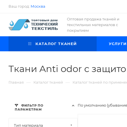
Ваш город:
Москва
Оптовая продажа тканей и
текстильных материалов с
покрытием
КАТАЛОГ ТКАНЕЙ
УСЛУГИ
Ткани Anti odor с защито
—
—
Главная
Каталог тканей
Каталог тканей по примен
По умолчанию (убывани
ФИЛЬТР ПО
ПАРАМЕТРАМ
Тип материала