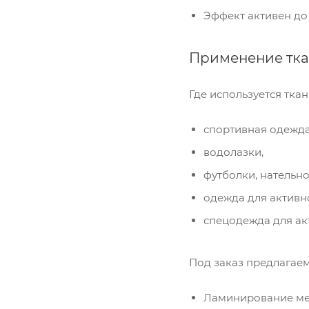
Эффект активен до 
Применение ткан
Ком
исп
Где используется ткан
пер
Мет
спортивная одежда
вза
водолазки,
Под
футболки, нательно
одежда для активн
спецодежда для ак
Под заказ предлагае
Ламинирование мем