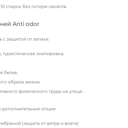
10 стирок без потери свойств.
ей Anti odor
пания «Торговый Дом Технический Текстиль»
ользует cookie-файлы и обрабатывает
ь с защитой от запаха:
сональные данные с использованием Яндекс
рики. Это улучшает работу сайта и
, туристическая экипировка,
имодействие с ним. Подробнее - в
Политике
.
твердите ваше согласие, нажав кнопку "Принят
е белье,
Принять
ого образа жизни,
тивного физического труда на улице.
м дополнительные опции:
браной (защита от ветра и влаги)