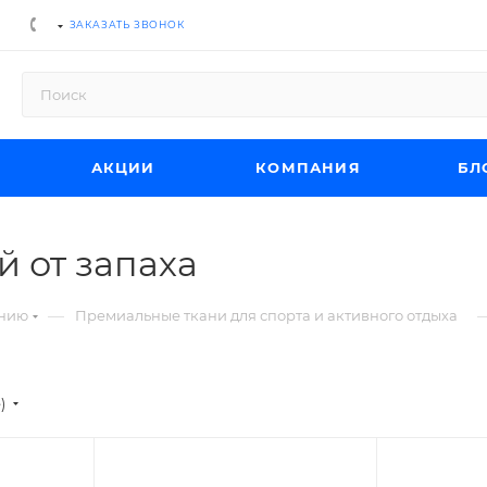
ЗАКАЗАТЬ ЗВОНОК
АКЦИИ
КОМПАНИЯ
БЛ
й от запаха
—
ению
Премиальные ткани для спорта и активного отдыха
е)