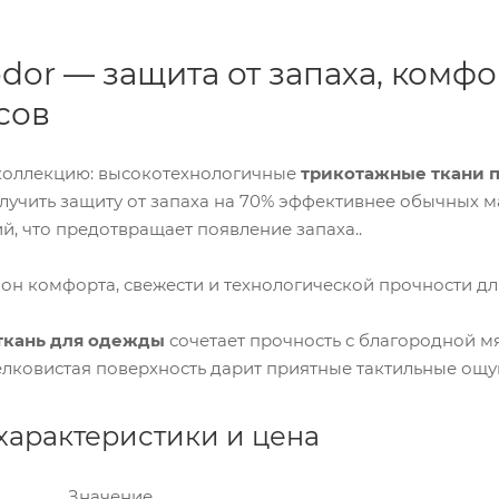
odor — защита от запаха, комфо
сов
коллекцию: высокотехнологичные
трикотажные ткани 
лучить защиту от запаха на 70% эффективнее обычных м
, что предотвращает появление запаха..
лон комфорта, свежести и технологической прочности дл
ткань для одежды
сочетает прочность с благородной мя
елковистая поверхность дарит приятные тактильные ощ
характеристики и цена
Значение