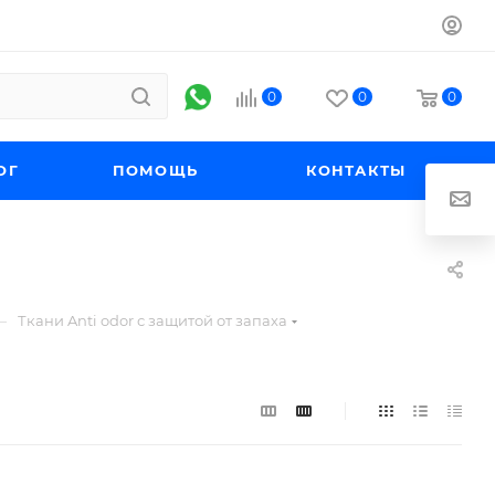
0
0
0
ОГ
ПОМОЩЬ
КОНТАКТЫ
—
Ткани Anti odor с защитой от запаха