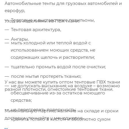
Автомобильные тенты для грузовых автомобилей и
еврофур,
Компания «Торговый Дом Технический
Торговые и выставочные павильоны,
Уход за изделиями из ПВХ ткани:
Текстиль» использует cookie-файлы и
обрабатывает персональные данные с
Тентовая архитектура,
использованием Яндекс Метрики. Это
Ангары.
улучшает работу сайта и
мыть холодной или теплой водой с
взаимодействие с ним. Подробнее - в
использованием моющих средств, не
Политике
. Подтвердите ваше согласие,
содержащих щелочь и растворители;
нажав кнопку "Принять".
тщательно промыть водой после очистки;
Принять
после мытья протереть тканью;
У нас вы можете купить оптом тентовые ПВХ ткани
не допускать высыхания на воздухе – возможно
разной плотности, огнестойкие тентовые ткани.
обесцвечивание из-за остатков моющего
средства;
не перегревать поверхность;
Минимальную партию, наличие на складе и сроки
доставки уточняйте у менеджеров.
хранить только в чистом и абсолютно сухом
состоянии.