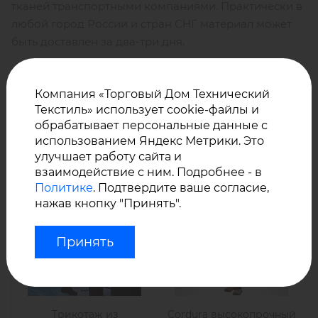
тканей транспортными компаниями. Практически в
любой город России и стран СНГ материал может
быть доставлен за два-три дня.
Вас также могут
Компания «Торговый Дом Технический
заинтересовать другие
Текстиль» использует cookie-файлы и
технические ткани
обрабатывает персональные данные с
использованием Яндекс Метрики. Это
улучшает работу сайта и
взаимодействие с ним. Подробнее - в
Политике
. Подтвердите ваше согласие,
нажав кнопку "Принять".
Принять
Трикотаж из
Cordura высокопрочный