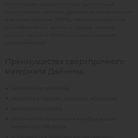
Рекомендуем высокопрочный трикотажный
антипорезный материал Дайнема из смеси нейлона
и волокон Дайнема (HPPE). Материал разработан
для эффективной защиты от ударов, порезов
стеклом, ножом и другим холодным оружием,
укусов животных.
Преимущества сверхпрочного
материала Дайнема:
высочайшая прочность,
стойкость к порезам, проколам, истиранию;
устойчивость к влаге,
устойчивость практически к любым видам
химикатов и УФ лучам,
устойчивость к деформации, растяжению.