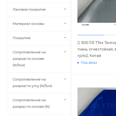
Лаковое покрытие
Материал основы
Покрытие
G 900 FR ТТех Тент
ткань огнестойкая, 
Сопротивление на
гр/м2, Китай
разрыв по основе
Под заказ
(N/5см)
Сопротивление на
разрыв по утку (N/5см)
Сопротивление на
раздир по основе (N)