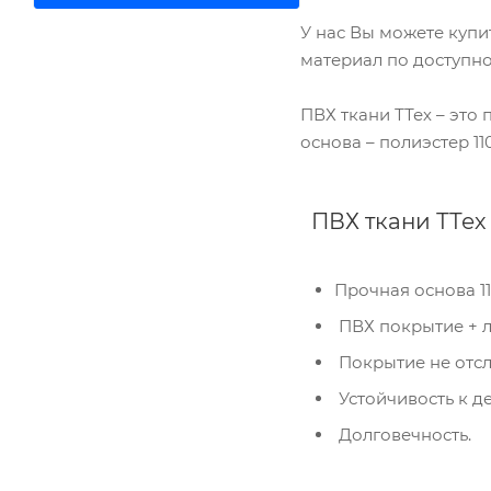
У нас Вы можете купи
материал по доступно
ПВХ ткани ТТех – эт
основа – полиэстер 11
ПВХ ткани ТТех
Прочная основа 11
ПВХ покрытие + 
Покрытие не отсл
Ком
Устойчивость к д
исп
Долговечность.
пер
Мет