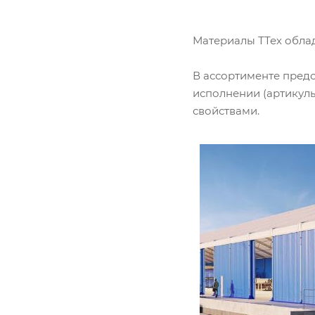
вза
Под
Материалы ТТех облад
В ассортименте предс
исполнении (артикулы
свойствами.