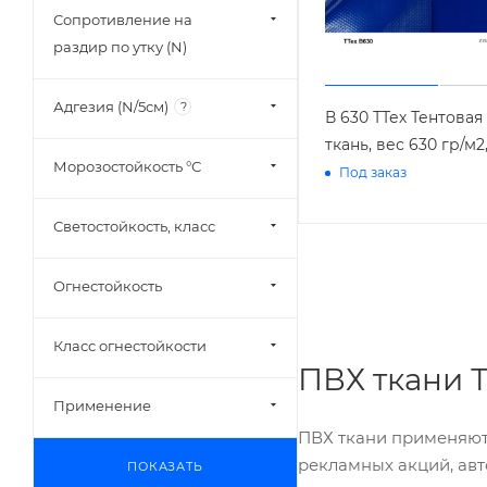
Сопротивление на
раздир по утку (N)
Адгезия (N/5см)
?
В 630 ТТех Тентовая
ткань, вес 630 гр/м2
Морозостойкость °С
Под заказ
Светостойкость, класс
Огнестойкость
Класс огнестойкости
ПВХ ткани Т
Применение
ПВХ ткани применяют 
рекламных акций, авт
ПОКАЗАТЬ