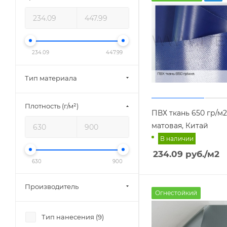
234.09
447.99
Тип материала
Плотность (г/м²)
ПВХ ткань 650 гр/м2
матовая, Китай
В наличии
234.09
руб.
/м2
630
900
Производитель
Огнестойкий
Тип нанесения (
9
)