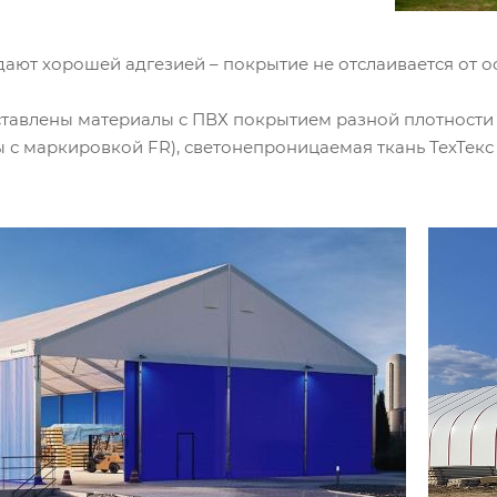
имодействие с ним. Подробнее - в
Политике
.
твердите ваше согласие, нажав кнопку "Принят
ают хорошей адгезией – покрытие не отслаивается от ос
Принять
тавлены материалы с ПВХ покрытием разной плотности (от
 с маркировкой FR), светонепроницаемая ткань ТехТекс 