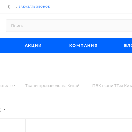
ЗАКАЗАТЬ ЗВОНОК
АКЦИИ
КОМПАНИЯ
БЛ
—
—
дителю
Ткани производства Китай
ПВХ ткани ТТех Кит
е)