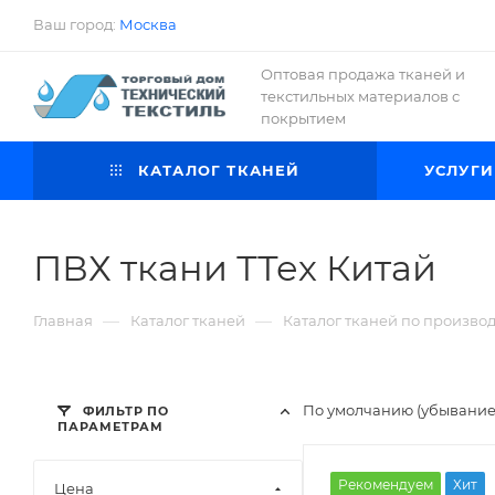
Ваш город:
Москва
Оптовая продажа тканей и
текстильных материалов с
покрытием
КАТАЛОГ ТКАНЕЙ
УСЛУГИ
ПВХ ткани ТТех Китай
—
—
Главная
Каталог тканей
Каталог тканей по произво
По умолчанию (убывани
ФИЛЬТР ПО
ПАРАМЕТРАМ
Рекомендуем
Хит
Цена