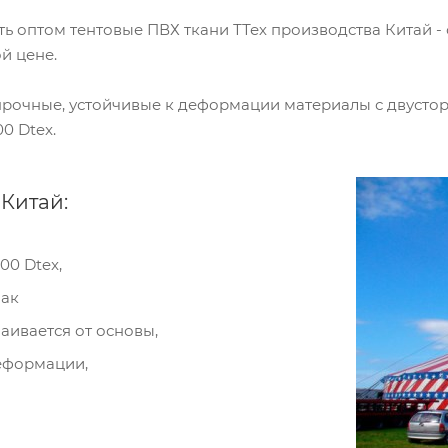
ть оптом тентовые ПВХ ткани ТТех производства Китай 
й цене.
о прочные, устойчивые к деформации материалы с двус
00 Dtex.
 Китай:
00 Dtex,
лак
аивается от основы,
пания «Торговый Дом Технический Текстиль»
еформации,
ользует cookie-файлы и обрабатывает
сональные данные с использованием Яндекс
рики. Это улучшает работу сайта и