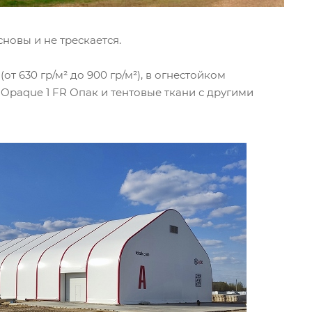
ь".
новы и не трескается.
 630 гр/м² до 900 гр/м²), в огнестойком
Opaque 1 FR Опак и тентовые ткани с другими