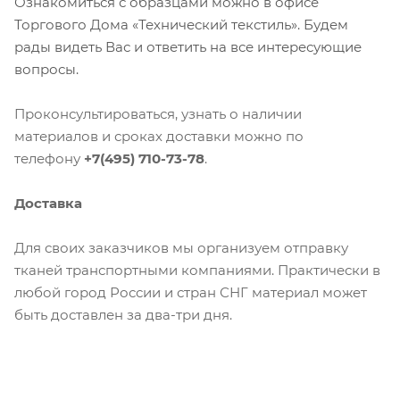
Ознакомиться с образцами можно в офисе
Торгового Дома «Технический текстиль». Будем
рады видеть Вас и ответить на все интересующие
вопросы.
Компания «Торговый Дом Технический
Текстиль» использует cookie-файлы и
Проконсультироваться, узнать о наличии
обрабатывает персональные данные с
материалов и сроках доставки можно по
использованием Яндекс Метрики. Это
телефону
+7(495) 710-73-78
.
улучшает работу сайта и
взаимодействие с ним. Подробнее - в
Доставка
Политике
. Подтвердите ваше согласие,
нажав кнопку "Принять".
Для своих заказчиков мы организуем отправку
тканей транспортными компаниями. Практически в
Принять
любой город России и стран СНГ материал может
быть доставлен за два-три дня.