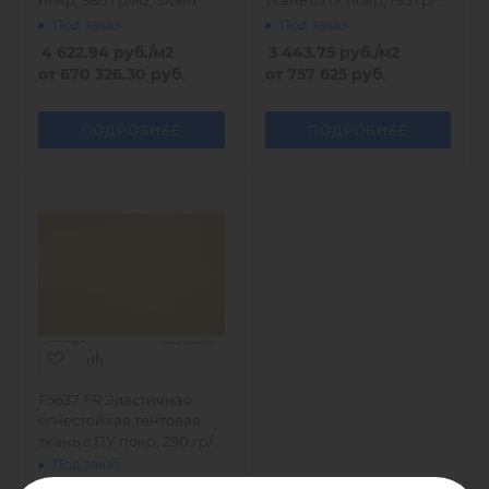
покр, 380 гр/м2, Sioen
ткань с ПУ покр, 195 гр/
м2
Под заказ
Под заказ
4 622.94
руб.
/м2
3 443.75
руб.
/м2
от
670 326.30 руб.
от
757 625 руб.
ПОДРОБНЕЕ
ПОДРОБНЕЕ
F5637 FR Эластичная
огнестойкая тентовая
ткань с ПУ покр, 290 гр/
м2
Под заказ