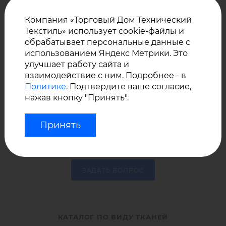
от
Компания «Торговый Дом Технический
ПОДРОБНЕЕ
Текстиль» использует cookie-файлы и
обрабатывает персональные данные с
использованием Яндекс Метрики. Это
улучшает работу сайта и
НУЖНА ПОМОЩЬ С ВЫБОРОМ ТЕХНИЧЕСКОЙ
взаимодействие с ним. Подробнее - в
ТКАНИ – ПИШИТЕ, ПОМОЖЕМ!
Политике
. Подтвердите ваше согласие,
нажав кнопку "Принять".
Нужна консультация или не можете выбрать?
Принять
Задайте нам любой вопрос – мы знаем все о
том, что продаем!
ЗАДАТЬ ВОПРОС
КАТАЛОГ ПО ВИДУ ТКАНЕЙ