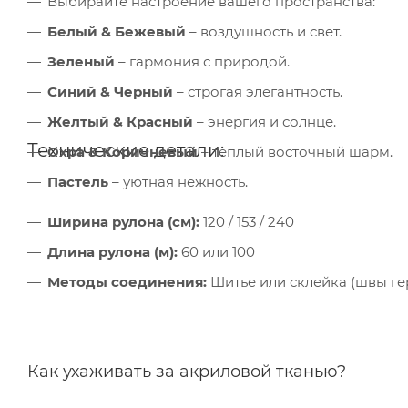
Выбирайте настроение вашего пространства:
вза
Под
Белый & Бежевый
– воздушность и свет.
Зеленый
– гармония с природой.
Синий & Черный
– строгая элегантность.
Желтый & Красный
– энергия и солнце.
Технические детали:
Охра & Коричневый
– теплый восточный шарм.
Пастель
– уютная нежность.
Ширина рулона (см):
120 / 153 / 240
Длина рулона (м):
60 или 100
Методы соединения:
Шитье или склейка (швы ге
Как ухаживать за акриловой тканью?