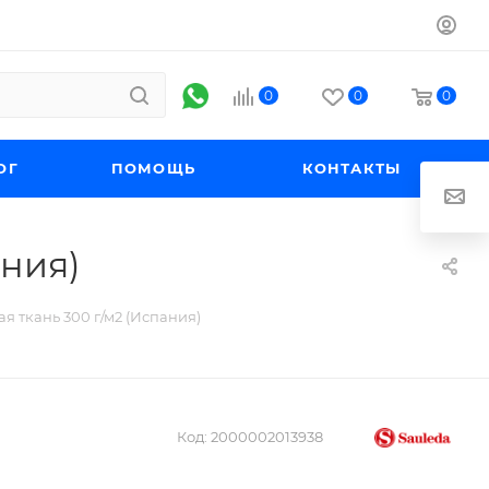
0
0
0
ОГ
ПОМОЩЬ
КОНТАКТЫ
ания)
ая ткань 300 г/м2 (Испания)
Код:
2000002013938