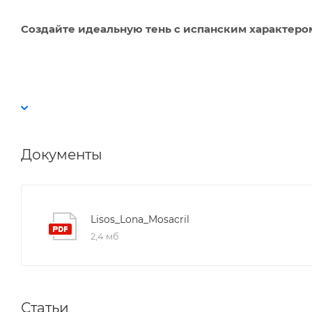
Создайте идеальную тень с испанским характером.
Документы
Lisos_Lona_Mosacril
2,4 мб
Статьи