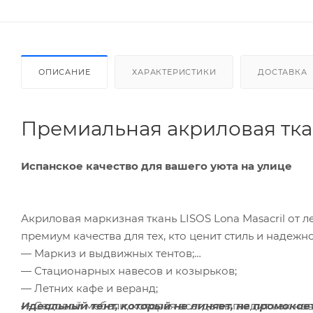
ОПИСАНИЕ
ХАРАКТЕРИСТИКИ
ДОСТАВКА
Премиальная акриловая ткань
Испанское качество для вашего уюта на улице
Акриловая маркизная ткань LISOS Lona Masacril от 
премиум качества для тех, кто ценит стиль и надежн
— Маркиз и выдвижных тентов;
— Стационарных навесов и козырьков;
— Летних кафе и веранд;
Идеальный тент, который не линяет, не промокае
— Садовой мебели, которая всегда выглядит как нов