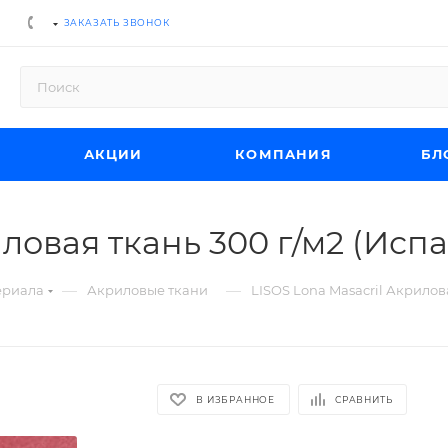
ЗАКАЗАТЬ ЗВОНОК
АКЦИИ
КОМПАНИЯ
БЛ
ловая ткань 300 г/м2 (Исп
—
—
ериала
Акриловые ткани
LISOS Lona Masacril Акрилов
В ИЗБРАННОЕ
СРАВНИТЬ