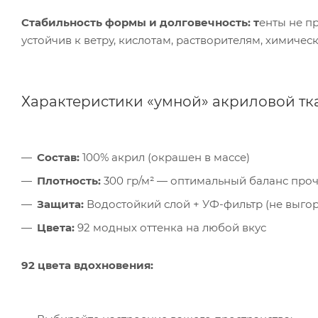
Стабильность формы и долговечность: т
енты не п
устойчив к ветру, кислотам, растворителям, химическ
Характеристики «умной» акриловой тк
Состав:
100% акрил (окрашен в массе)
Плотность:
300 гр/м² — оптимальный баланс проч
Защита:
Водостойкий слой + УФ-фильтр (не выгор
Цвета:
92 модных оттенка на любой вкус
Ком
92 цвета вдохновения:
исп
пер
Мет