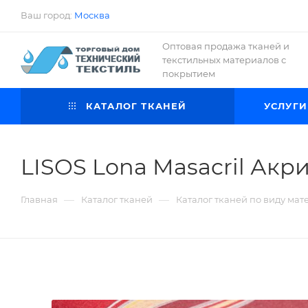
Ваш город:
Москва
Оптовая продажа тканей и
текстильных материалов с
покрытием
КАТАЛОГ ТКАНЕЙ
УСЛУГИ
LISOS Lona Masacril Акри
—
—
Главная
Каталог тканей
Каталог тканей по виду мат