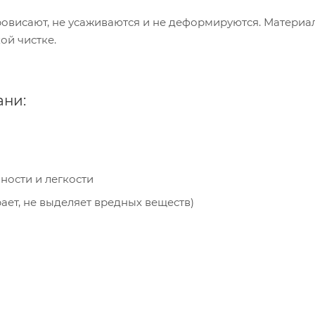
ровисают, не усаживаются и не деформируются. Материа
ой чистке.
ани:
ности и легкости
ает, не выделяет вредных веществ)
пания «Торговый Дом Технический Текстиль»
ользует cookie-файлы и обрабатывает
сональные данные с использованием Яндекс
рики. Это улучшает работу сайта и