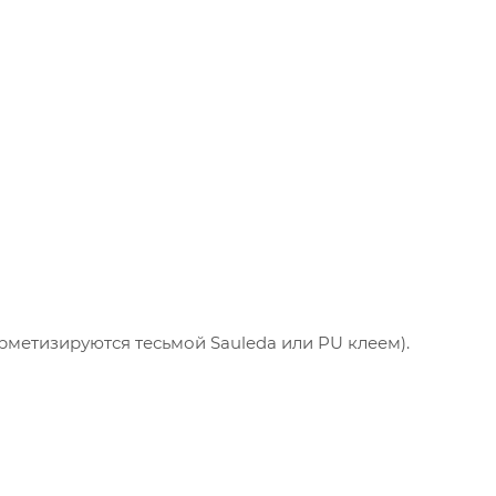
имодействие с ним. Подробнее - в
Политике
.
твердите ваше согласие, нажав кнопку "Принят
Принять
рметизируются тесьмой Sauleda или PU клеем).