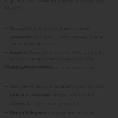
Характеристики «умной» акриловой
ткани:
Состав:
100% акрил (окрашен в массе)
Плотность:
300 гр/м² — оптимальный баланс
прочности и легкости
Защита:
Водостойкий слой + УФ-фильтр (не
выгорает, не выделяет вредных веществ)
92 цвета вдохновения:
Цвета:
92 модных оттенка на любой вкус
Выбирайте настроение вашего пространства:
Белый & Бежевый
– воздушность и свет.
Зеленый
– гармония с природой.
Синий & Черный
– строгая элегантность.