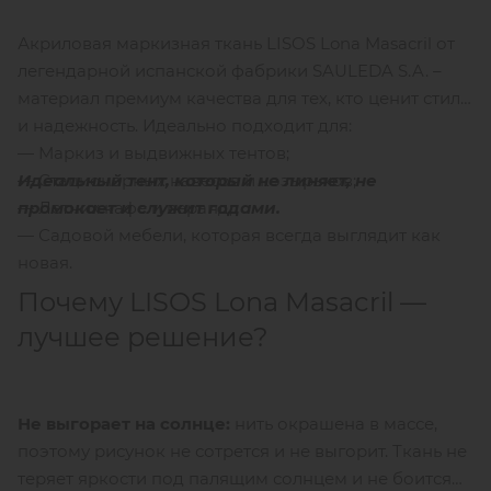
Акриловая маркизная ткань LISOS Lona Masacril от
легендарной испанской фабрики SAULEDA S.A. –
материал премиум качества для тех, кто ценит стиль
и надежность. Идеально подходит для:
— Маркиз и выдвижных тентов;
Идеальный тент, который не линяет, не
— Стационарных навесов и козырьков;
промокает и служит годами.
— Летних кафе и веранд;
— Садовой мебели, которая всегда выглядит как
новая.
Почему LISOS Lona Masacril —
лучшее решение?
Не выгорает на солнце:
нить окрашена в массе,
поэтому рисунок не сотрется и не выгорит. Ткань не
теряет яркости под палящим солнцем и не боится