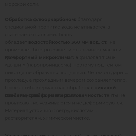
морской соли.
Обработка флюоркарбоном:
благодаря
специальной пропитке вода не впивается, а
скатывается каплями. Ткань
обладает
водостойкостью 360 мм вод. ст.
, не
промокает, быстро сохнет и отталкивает масло и
Комфортный микроклимат:
акриловая ткань
грязь.
«дышит» (паропроницаема), поэтому под тентом
никогда не образуется конденсат. Летом он дарит
прохладу, а прохладным вечером сохраняет тепло.
Плюс антибактериальная обработка:
никакой
Стабильность формы и долговечность: т
енты не
плесени, грибка и аллергии
.
провисают, не усаживаются и не деформируются.
Материал устойчив к ветру, кислотам,
растворителям, химической чистке.