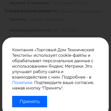
Желтый & Красный
– энергия и солнце.
Технические детали:
Охра & Коричневый
– теплый восточный шарм.
Пастель
– уютная нежность.
Ширина рулона (см):
120 / 153 / 240
Длина рулона (м):
60 или 100
Методы соединения:
Шитье или склейка (швы
Компания «Торговый Дом Технический
герметизируются тесьмой Sauleda или PU клеем).
Текстиль» использует cookie-файлы и
обрабатывает персональные данные с
использованием Яндекс Метрики. Это
Как ухаживать за акриловой тканью?
улучшает работу сайта и
взаимодействие с ним. Подробнее - в
Политике
. Подтвердите ваше согласие,
нажав кнопку "Принять".
Регулярно чистите пылесосом.
При загрязнениях — мойте губкой с мылом
Принять
(30°C) и смывайте водой.