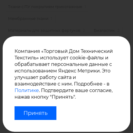
Ткани с ПУ покрытием трикотажные
1
Мембранные ткани
1
Материалы для защитных фартуков
2
Биэластик
2
Мембранные ткани для медицинской мебели и
матрасов
2
Компания «Торговый Дом Технический
Текстиль» использует cookie-файлы и
Ткани для защитных медицинских фартуков и
спецодежды
1
обрабатывает персональные данные с
использованием Яндекс Метрики. Это
Простыни для больниц, перинатальных центров, домов
улучшает работу сайта и
престарелых
1
взаимодействие с ним. Подробнее - в
Политике
. Подтвердите ваше согласие,
Ткани для детских пеленок, простыней
1
нажав кнопку "Принять".
Водонепроницаемые ткани для защитных фартуков
2
Принять
Непромокаемые ткани для спецодежды
1
Непромокаемые ткани для наматрасников
1