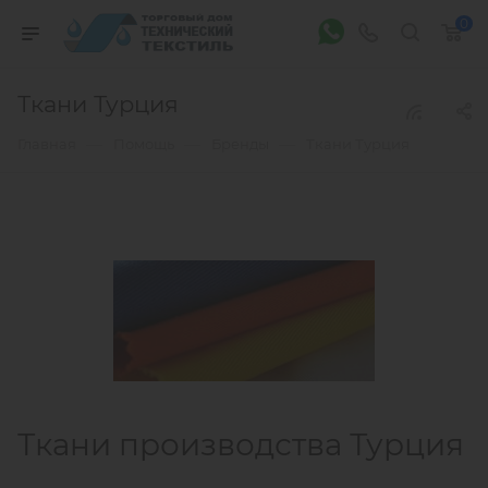
0
Ткани Турция
—
—
—
Главная
Помощь
Бренды
Ткани Турция
Ткани производства Турция