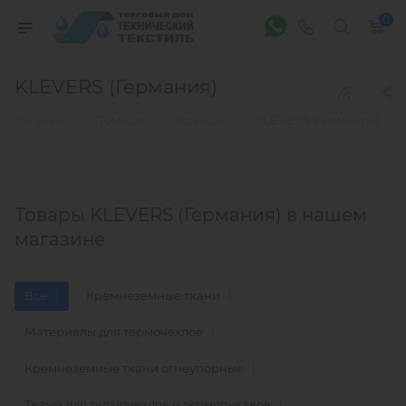
0
KLEVERS (Германия)
—
—
—
Главная
Помощь
Бренды
KLEVERS (Германия)
Товары KLEVERS (Германия) в нашем
магазине
Все
1
Кремнеземные ткани
1
Материалы для термочехлов
1
Кремнеземные ткани огнеупорные
1
Ткани для термочехлов и терморукавов
1