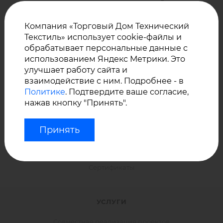
КАТАЛОГ ПО ВИДУ ТКАНЕЙ
КАТАЛОГ ТКАНЕЙ ПО ПРИМЕНЕНИЮ
Компания «Торговый Дом Технический
Текстиль» использует cookie-файлы и
КАТАЛОГ ТКАНЕЙ ПО ПРОИЗВОДИТЕЛЮ
обрабатывает персональные данные с
использованием Яндекс Метрики. Это
улучшает работу сайта и
КОМПАНИЯ
взаимодействие с ним. Подробнее - в
Политике
. Подтвердите ваше согласие,
Новости
нажав кнопку "Принять".
Доставка
Сотрудники
Принять
Политика конфиденциальности
Общие условия продажи
Сертификаты
УСЛУГИ
Совместная реализация проектов