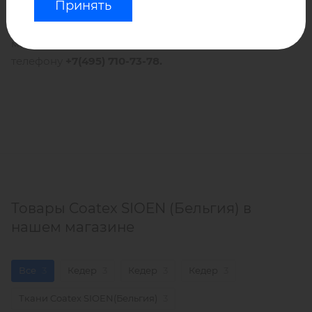
Принять
Проконсультироваться, узнать о наличии
материалов и сроках доставки можно по
телефону
+7(495) 710-73-78.
Товары Coatex SIOEN (Бельгия) в
нашем магазине
Все
3
Кедер
3
Кедер
3
Кедер
3
Ткани Coatex SIOEN(Бельгия)
3