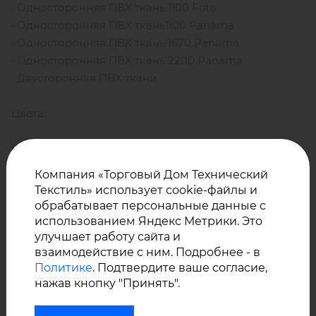
· Односторонняя ПВХ ткань 1100 Foto
· Односторонняя ПВХ ткань1100 Panama
· Односторонняя ПВХ ткань 1670 Panama
· Односторонняя ПВХ ткань 2200 Panama
· Двусторонняя ПВХ ткани
Цвета:
Стандарт: белый, светло- и темно-серый, алюминий,
черный. Под заказ: любой цвет по RAL.
Компания «Торговый Дом Технический
Текстиль» использует cookie-файлы и
У нас вы можете купить Кедер Coatex разного
обрабатывает персональные данные с
диаметра, разных цветов.
использованием Яндекс Метрики. Это
улучшает работу сайта и
взаимодействие с ним. Подробнее - в
Ознакомиться с образцами можно в офисе
Политике
. Подтвердите ваше согласие,
Торгового Дома «Технический текстиль». Будем
нажав кнопку "Принять".
рады видеть Вас и ответить на все интересующие
вопросы.