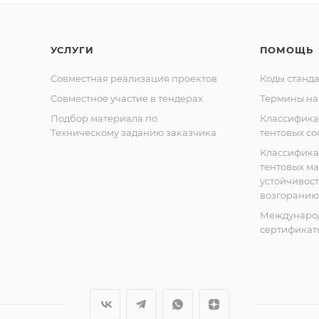
УСЛУГИ
ПОМОЩЬ
Совместная реализация проектов
Коды станда
Совместное участие в тендерах
Термины на
Подбор материала по
Классифик
Техническому заданию заказчика
тентовых с
Классифик
тентовых м
устойчивост
возгоранию
Междунаро
сертификат