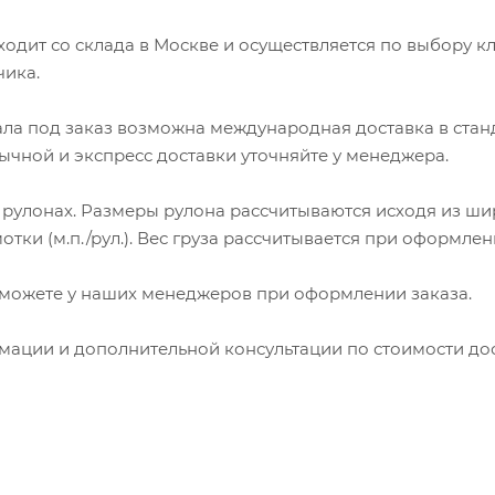
ходит со склада в Москве и осуществляется по выбору 
чика.
ла под заказ возможна международная доставка в станд
ычной и экспресс доставки уточняйте у менеджера.
 рулонах. Размеры рулона рассчитываются исходя из ши
пания «Торговый Дом Технический Текстиль»
отки (м.п./рул.). Вес груза рассчитывается при оформлен
ользует cookie-файлы и обрабатывает
сональные данные с использованием Яндекс
ы можете у наших менеджеров при оформлении заказа.
рики. Это улучшает работу сайта и
имодействие с ним. Подробнее - в
Политике
.
мации и дополнительной консультации по стоимости дос
твердите ваше согласие, нажав кнопку "Принят
Принять