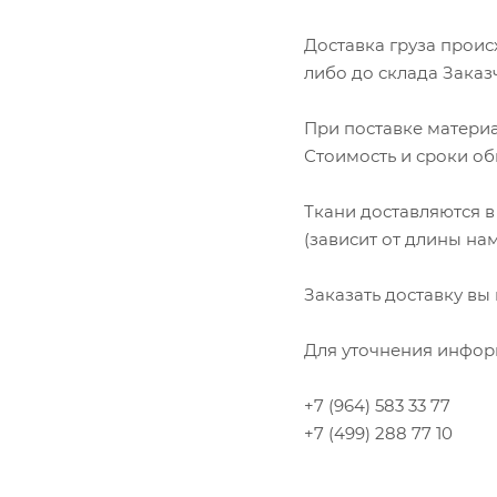
Доставка груза проис
либо до склада Заказ
При поставке материа
Стоимость и сроки об
Ткани доставляются в
Ком
(зависит от длины нам
исп
пер
Заказать доставку в
Мет
вза
Для уточнения инфор
Под
+7 (964) 583 33 77
+7 (499) 288 77 10