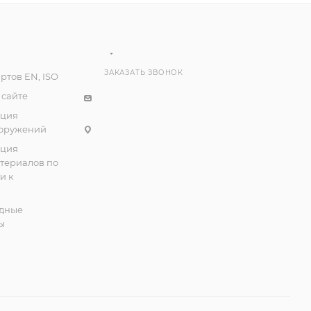
ЗАКАЗАТЬ ЗВОНОК
ртов EN, ISO
 сайте
ация
ооружений
ация
атериалов по
и к
дные
ы