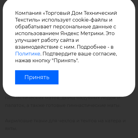
Прозрачные ПВХ пленки толщиной от 0,1 мм до 1,0
Компания «Торговый Дом Технический
Текстиль» использует cookie-файлы и
мм.
обрабатывает персональные данные с
использованием Яндекс Метрики. Это
Полиуретановые материалы с рабочей
улучшает работу сайта и
температурой от -70 до +120°С. Эти материалы
взаимодействие с ним. Подробнее - в
являются воздуходержащими и отлично подходят
Политике
. Подтвердите ваше согласие,
для надувных конструкций.
нажав кнопку "Принять".
Двустенные воздуходержащие материалы Air Desk с
Принять
расстоянием между слоями от 5 до 40 см. Эти
материалы используются для производства
гимнастических матов, днищ надувных лодок и
палаток, а также готовые гимнастические маты.
Акриловые ткани для чехлов и тентов на катера и
яхты.