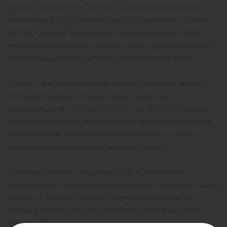
Ткани Cordura® от DuPont, США (высокопрочный
полиамид 6.6) со стойкостью к истиранию – более
150000 циклов. Возможно любое покрытие: ПВХ,
полиуретан, силикон, акрил, каучук, дублирование
вспененным полиуретаном или полиэтиленом.
Стекло- и кремнеземные ткани с силиконовым и
полиуретановым покрытиями с рабочей
температурой от -60 до +250°С (до 1000оС основа).
Эти ткани широко используются для производства
термочехлов, тканевых компенсаторов, а также
противопожарных штор и конструкций.
Тентовые ткани, покрытые ПВХ, в том числе
огнестойкие, воздуходержащие для надувных лодок
весом от 350 до 2000г/м2 , сопротивлением на
разрыв до 1000 кг/5 см и рабочей температурой от
-40 до +70°С.