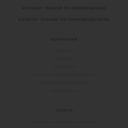
КАТАЛОГ ТКАНЕЙ ПО ПРИМЕНЕНИЮ
КАТАЛОГ ТКАНЕЙ ПО ПРОИЗВОДИТЕЛЮ
КОМПАНИЯ
Новости
Доставка
Сотрудники
Политика конфиденциальности
Общие условия продажи
Сертификаты
УСЛУГИ
Совместная реализация проектов