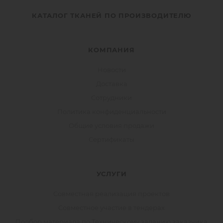
КАТАЛОГ ТКАНЕЙ ПО ПРОИЗВОДИТЕЛЮ
КОМПАНИЯ
Новости
Доставка
Сотрудники
Политика конфиденциальности
Общие условия продажи
Сертификаты
УСЛУГИ
Совместная реализация проектов
Совместное участие в тендерах
Подбор материала по Техническому заданию заказчика