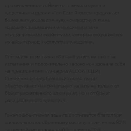
промышленности. Вместо тяжелого сукна и
шерстяных изделий «Ten Cate Protect» предлагает
более легкую, эластичную, комфортную ткань
«Oasis»® с дышащими и максимальными
огнезащитными свойствами, которые сохраняются
на весь период эксплуатации изделия.
Спецодежда из ткани «Oasis»® успешно прошла
испытания и положительно зарекомен¬довала себя
на предприятиях концерна ALCOA (США).
Специально подобранный состав ткани
обеспечивает максимальную защиту не только от
брызг раскаленного алюминия, но и от брызг
расплавленного криолита.
Такая эффективная защита достигается благодаря
специально подобранному составу и плетению: 50 %
- огнестойкие волокна, 40 % - шерсть, 10 % -