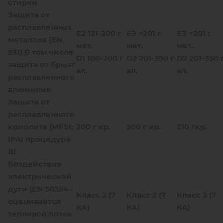
стирки
Защита от
расплавленных
Е2 121-200 г
ЕЗ >201 г
ЕЗ >201 г
металлов (EN
мет.
мет.
мет.
531) В том числе
D1 100-200 г
D2 201-350 г
D2 201-350 
защита от брызг
ал.
ал.
ал.
расплавленного
алюминия
Защита от
расплавленного
криолита (MFSI;
200 г кр.
200 г кр.
210 гкр.
IPAI процедура
В)
Воздействие
электрической
дуги (EN 50354 -
Класс 2 (7
Класс 2 (7
Класс 2 (7
оценивается
КА)
КА)
КА)
тепловой поток