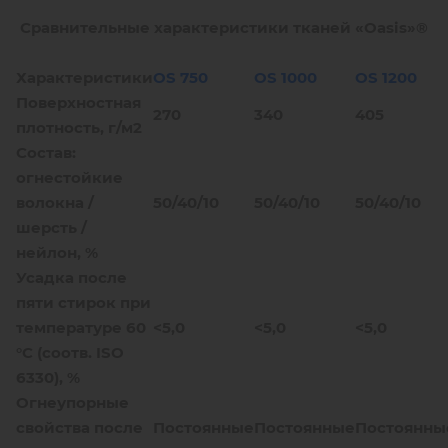
Сравнительные характеристики тканей «Oasis»®
Характеристики
OS 750
OS 1000
OS 1200
Поверхностная
270
340
405
плотность, г/м2
Состав:
огнестойкие
волокна /
50/40/10
50/40/10
50/40/10
шерсть /
нейлон, %
Усадка после
пяти стирок при
температуре 60
<5,0
<5,0
<5,0
°С (соотв. ISO
6330), %
Огнеупорные
свойства после
Постоянные
Постоянные
Постоянны