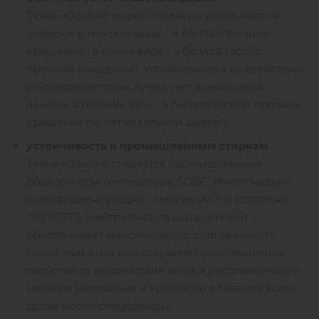
Ткань «Oasis»® имеет отличную устойчивость
окраски: в мокром виде - 4 балла (прочное
крашение), в сухом виде - 5 баллов (особо
прочное крашение). Устойчивость к воздействию
ультрафиолетовых лучей, тест ксеноновой
лампой в течение 20 ч - 5 баллов (особо прочное
крашение по пятибалльной шкале');
устойчивость к промышленным стиркам
.
Ткань «Oasis»® стирается промышленным
образом при температуре бОбС. Имеет низкий
коэффициент усадки - максимум 3 % (согласно
ISO 50771). Нейтральность воды (рН 6-8)
обеспечивает максимальную долговечность
ткани, при этом она сохраняет свои защитные
свойства от воздействия жара и расплавленного
металла (алюминия и криолита) в течение всего
срока носки спецодежды;