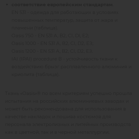
соответствие европейским стандартам
.
EN 531 - одежда для работающих в условиях
повышенных температур, защита от жара и
пламени (таблица).
Oasis 750 - EN 531 А, В2, CI, Dl, E2;
Oasis 1000 - EN 531 А, В2, CI, D2, ЕЗ;
Oasis 1200 - EN 531 А, В2, CI, D2, ЕЗ.
IAI (IPAI) procedure В - устойчивость ткани к
воздействию брызг расплавленного алюминия и
криолита (таблица).
Ткань «Oasis»® по всем критериям успешно прошла
испытания на российских алюминиевых заводах и
может быть рекомендована для использования в
качестве накладок и пошива костюмов для
персонала электролизных и литейных производств
как в цветной, так и в черной металлургии.