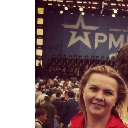
Ком
исп
пер
Мет
вза
Под