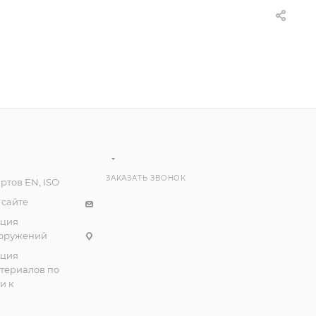
ЗАКАЗАТЬ ЗВОНОК
ртов EN, ISO
 сайте
ация
ооружений
ация
атериалов по
и к