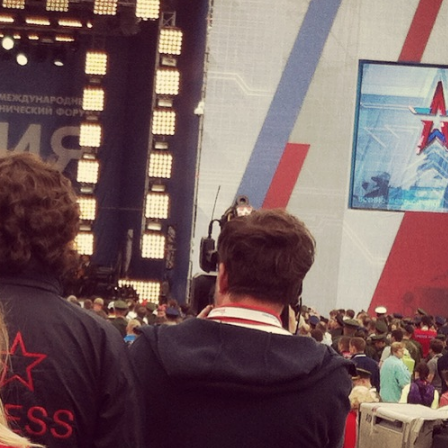
пания «Торговый Дом Технический Текстиль»
ользует cookie-файлы и обрабатывает
сональные данные с использованием Яндекс
рики. Это улучшает работу сайта и
имодействие с ним. Подробнее - в
Политике
.
твердите ваше согласие, нажав кнопку "Принят