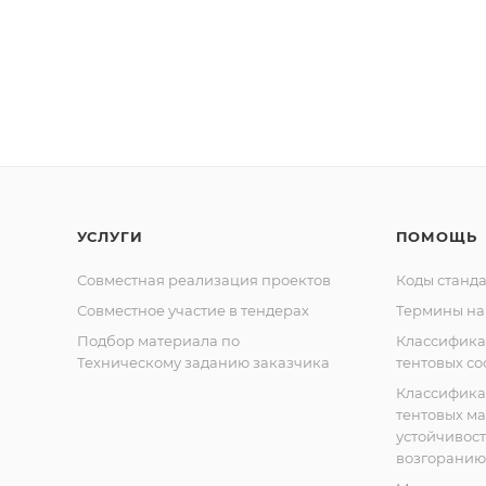
УСЛУГИ
ПОМОЩЬ
Совместная реализация проектов
Коды станда
Совместное участие в тендерах
Термины на
Подбор материала по
Классифик
Техническому заданию заказчика
тентовых с
Классифик
тентовых м
устойчивост
возгоранию