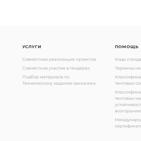
УСЛУГИ
ПОМОЩЬ
Совместная реализация проектов
Коды станда
Совместное участие в тендерах
Термины на
Подбор материала по
Классифик
Техническому заданию заказчика
тентовых с
Классифик
тентовых м
устойчивост
возгоранию
Междунаро
сертификат