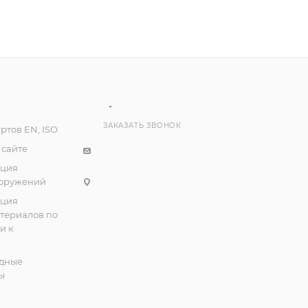
ЗАКАЗАТЬ ЗВОНОК
ртов EN, ISO
 сайте
ация
ооружений
ация
атериалов по
и к
дные
ы