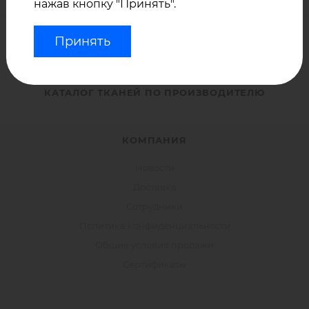
нажав кнопку "Принять".
КАТАЛОГ ПО ВИДУ ТКАНЕЙ
Принять
КАТАЛОГ ТКАНЕЙ ПО ПРИМЕНЕНИЮ
КАТАЛОГ ТКАНЕЙ ПО ПРОИЗВОДИТЕЛЮ
КОМПАНИЯ
Новости
Доставка
Сотрудники
Политика конфиденциальности
Общие условия продажи
Сертификаты