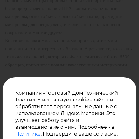
На выставке, которая прошла с 4 по 6 сентября в Шанхае,
были представлены ткани с ПВХ покрытием, нетканые
материалы, огнестойкие, термостойкие ткани, арамидные
материалы для спецодежды, стеклоткани с силиконовым
покрытием и многое другое.
Виктория познакомилась с новыми производителями и
привезла много интересных образцов. В результате, коллекция
технических тканей, которая сейчас насчитывает более 6500
образцов, пополнится новыми качественными материалами.
Компания «Торговый Дом Технический
Текстиль» использует cookie-файлы и
обрабатывает персональные данные с
использованием Яндекс Метрики. Это
НАЗАД К СПИСКУ
улучшает работу сайта и
взаимодействие с ним. Подробнее - в
Политике
. Подтвердите ваше согласие,