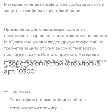
Материал сочетает комфортные свойства хлопка и
защитные свойства огнестойкой ткани.
Применяется для спецодежды пожарных,
нефтяников, сварщиков, энергетиков, специалистов
МЧС, автогонщиков и людей других профессий, где
требуется защита от огня, высоких температур,
прожига искрами. Из этого прочного материала
делают защитное термобелье, балаклавы, вставки в
Свойства огнестойкого хлопка
спецодежду.
арт. 10300:
Прочность,
Огнестойкие и термостойкие свойства,
Устойчивость к прожигу,
Компания «Торговый Дом Технический