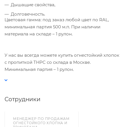
Дышащие свойства,
Текстиль» использует cookie-файлы и
обрабатывает персональные данные с
Долговечность.
использованием Яндекс Метрики. Это
Цветовая гамма: под заказ любой цвет по RAL,
улучшает работу сайта и
минимальная партия 500 м.п. При наличии
взаимодействие с ним. Подробнее - в
материала на складе – 1 рулон.
Политике
. Подтвердите ваше согласие,
нажав кнопку "Принять".
У нас вы всегда можете купить огнестойкий хлопок
Принять
с пропиткой ТНРС со склада в Москве.
Минимальная партия – 1 рулон.
Сотрудники
МЕНЕДЖЕР ПО ПРОДАЖАМ
ОГНЕСТОЙКОГО ХЛОПКА И