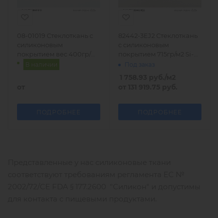
08-01019 Стеклоткань с
82442-3EJ2 Стеклоткань
силиконовым
с силиконовым
покрытием вес 400гр/
покрытием 715гр/м2 Si-
м2, Германия
Ka-Tec
В наличии
Под заказ
1 758.93
руб.
/м2
от
от
131 919.75 руб.
ПОДРОБНЕЕ
ПОДРОБНЕЕ
Представленные у нас силиконовые ткани
соответствуют требованиям регламента ЕС №
2002/72/CE FDA § 177.2600 "Силикон" и допустимы
для контакта с пищевыми продуктами.