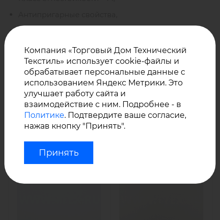
Антипригарные свойства,
Износостойкость,
Прочность,
Компания «Торговый Дом Технический
Текстиль» использует cookie-файлы и
Эластичность,
обрабатывает персональные данные с
Электроизоляционные свойства.
использованием Яндекс Метрики. Это
улучшает работу сайта и
взаимодействие с ним. Подробнее - в
У нас Вы можете купить оптом ткани с белым
Политике
. Подтвердите ваше согласие,
силиконовым покрытием
с рабочей температурой
нажав кнопку "Принять".
от -50 °С до +250 °С
:
Принять