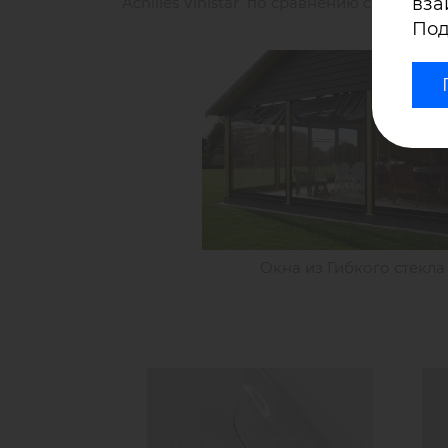
Achilles Vinistar по сравнению с другим
вза
Под
Окна из Гибкого стекла