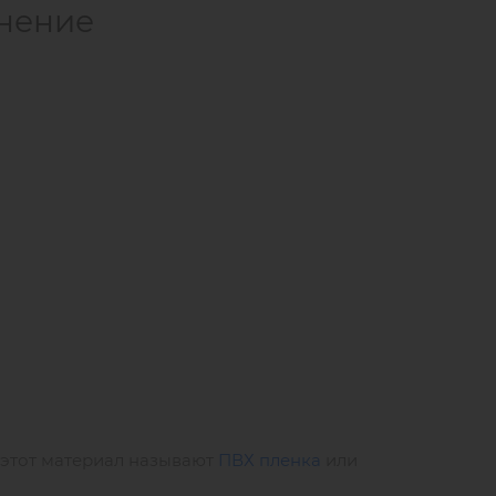
енение
е этот материал называют
ПВХ пленка
или