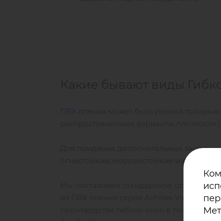
Какие бывают виды Гибко
ПВХ пленка
может быть разной толщины,
распространенные варианты плотности (т
Для придания дополнительных защитных
огнестойкие, морозостойкие и другие св
Ком
Мы поставляем стандартное, огнестойкое
исп
из ПВХ пленки серии Achilles Vinistar 
пер
производстве гибких окон в тентовых кон
Мет