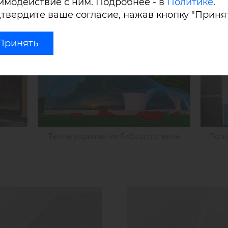
и ПВХ пленками имеет лучшую оптическую четкость и сто
имодействие с ним. Подробнее - в
Политике
.
твердите ваше согласие, нажав кнопку "Принят
Принять
Тенты укрытия из Гибкого стекла
Поло