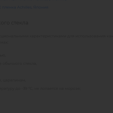
Х пленка Achilles, Япония
ого стекла
циональными характеристиками для использования как 
мах:
ью,
е обычного стекла,
, царапинам,
атуру до -39 °С, не лопается на морозе;