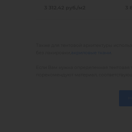
3 312.42
руб.
/м2
3 
Также для тентовой архитектуры исполь
без лакировки,
акриловые ткани
.
Если Вам нужна определенная тентовая 
порекомендуют материал, соответствую
Н