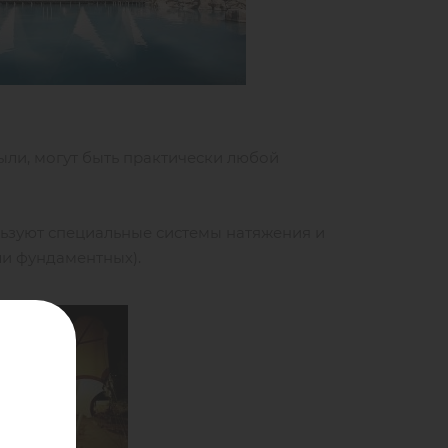
ыли, могут быть практически любой
льзуют специальные системы натяжения и
и фундаментных).