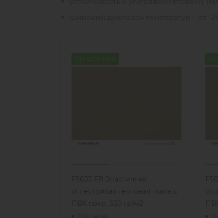
устойчивость к ультрафиолетовому из
широкий диапазон температур – от -20
Огнестойкий
Ог
F5653 FR Эластичная
F56
огнестойкая тентовая ткань с
огн
ПВХ покр, 550 гр/м2
ПВХ
Под заказ
П