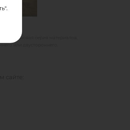
ь".
oen. Это новая серия материалов,
ннего или двустороннего.
м сайте: