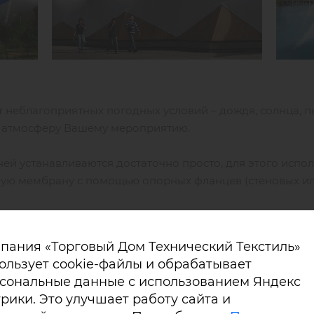
 неблагоприятных погодных условий – дождя, солнца, п
 атмосферу Вашему мероприятию.
ней устанавливаются достаточно просто, для этого испо
вую мембрану с помощью опорных фланцев (стеновых ил
пания «Торговый Дом Технический Текстиль»
ользует cookie-файлы и обрабатывает
сональные данные с использованием Яндекс
рики. Это улучшает работу сайта и