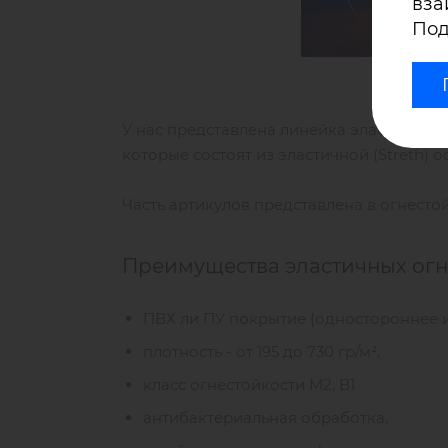
вза
Под
У нас представлена линейка эластичных 
которые состоят из эластичной (Streth)
Часть артикулов представлена в огнестой
Преимущества эластичных огне
ПВХ ли ПУ покрытие (одностороннее 
плотность - от 195 до 730 гр/м²,
класс огнестойкости М2, В1
антибактериальная обработка,