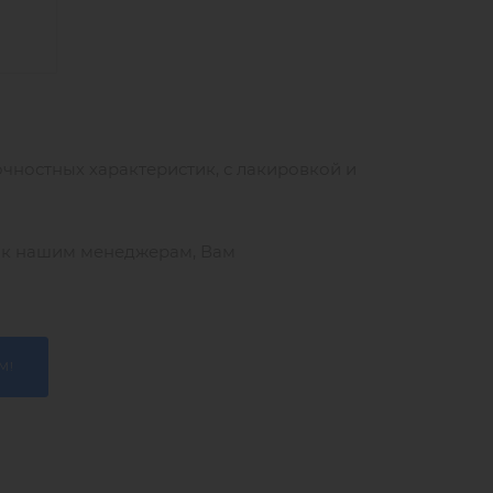
чностных характеристик, с лакировкой и
ь к нашим менеджерам, Вам
М!