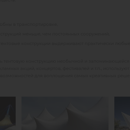
обны в транспортировке,
нструкций меньше, чем постоянных сооружений,
тентовые конструкции выдерживают практически любые
дать тентовую конструкцию необычной и запоминающейс
ламных акций, концертов, фестивалей и т.п., использую
е возможностей для воплощения самых креативных реше