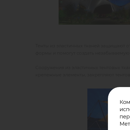
Тенты из эластичных тканей защищают от
формы и помогут создать незабываемую
Сооружения из эластичных тентовых тка
крепежные элементы, закрепляют тенто
Ком
исп
пер
Мет