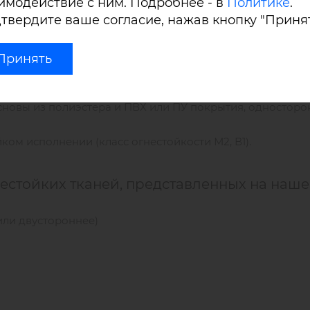
имодействие с ним. Подробнее - в
Политике
.
твердите ваше согласие, нажав кнопку "Принят
Принять
тентовых тканей производства бельгийского концерна Si
 основы из полиэстера и ПВХ или ПУ покрытия, односторо
ком исполнении (класс огнестойкости М2, В1).
стойких тканей, представленных на наше
или двустороннее)