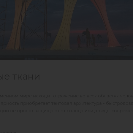
ые ткани
енном мире находит отражение во всех областях челове
лярность приобретает тентовая архитектура - быстров
кции не просто защищают от солнца или дождя, совреме
уществ: