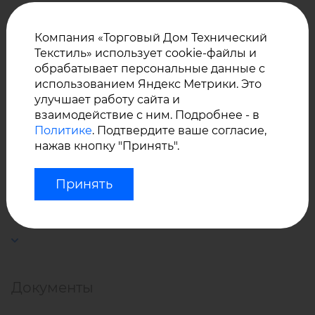
цветовой палитре -
минимальная партия 1 рулон.
Компания «Торговый Дом Технический
Текстиль» использует cookie-файлы и
Уход за материалом Агора
обрабатывает персональные данные с
использованием Яндекс Метрики. Это
Esquire:
улучшает работу сайта и
взаимодействие с ним. Подробнее - в
Политике
. Подтвердите ваше согласие,
нажав кнопку "Принять".
Умеренная стирка при температуре не более 30
°С;
Принять
Разрешено отбеливать хлорсодержащим
веществом (холодным или разбавленным);
Не сушить в барабане стиральной машины;
Гладить при температуре не более 100 °С;
Сухая химчистка запрещена.
Документы