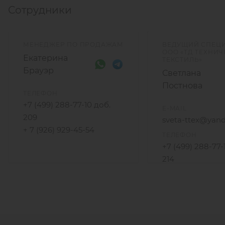
Сотрудники
МЕНЕДЖЕР ПО ПРОДАЖАМ
ВЕДУЩИЙ СПЕЦ
ООО «ТД ТЕХНИ
Екатерина
ТЕКСТИЛЬ»
Брауэр
Светлана
Постнова
ТЕЛЕФОН
+7 (499) 288-77-10 доб.
E-MAIL
209
sveta-ttex@yand
+ 7 (926) 929-45-54
ТЕЛЕФОН
+7 (499) 288-77-
214
+7 (925) 172-96-3