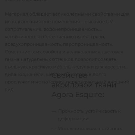
Материал обладает великолепными свойствами для
использования вне помещения – высокое UV-
сопротивление, водонепроницаемость,
устойчивость к образованию пятен, грязи,
воздухопроницаемость, паропроницаемость.
Сочетание этих свойств и великолепная цветовая
гамма натуральных оттенков позволит создать
стильную, красивую мебель, подушки для кресел и
Свойства
диванов, качели, шезлонги, которые долго
прослужат и не потеряют первоначальный внешний
акриловой ткани
вид.
Agora Esquire:
Прочность, устойчивость к
деформации,
Исключительная стойкость