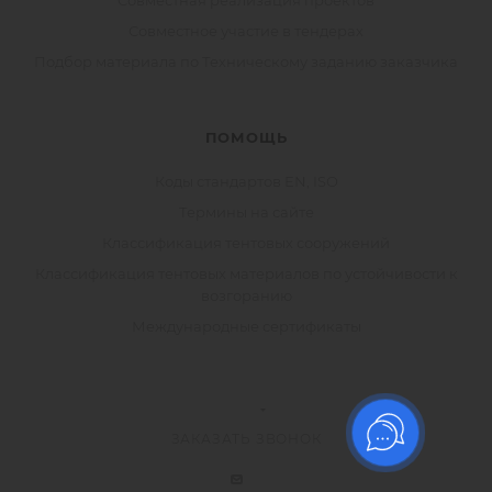
Совместная реализация проектов
Совместное участие в тендерах
Подбор материала по Техническому заданию заказчика
ПОМОЩЬ
Коды стандартов EN, ISO
Термины на сайте
Классификация тентовых сооружений
Классификация тентовых материалов по устойчивости к
возгоранию
Международные сертификаты
ЗАКАЗАТЬ ЗВОНОК