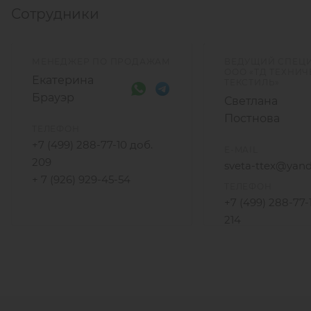
Сотрудники
МЕНЕДЖЕР ПО ПРОДАЖАМ
ВЕДУЩИЙ СПЕЦ
ООО «ТД ТЕХНИ
Екатерина
ТЕКСТИЛЬ»
Брауэр
Светлана
Постнова
ТЕЛЕФОН
+7 (499) 288-77-10 доб.
E-MAIL
209
sveta-ttex@yand
+ 7 (926) 929-45-54
ТЕЛЕФОН
+7 (499) 288-77-
214
+7 (925) 172-96-3