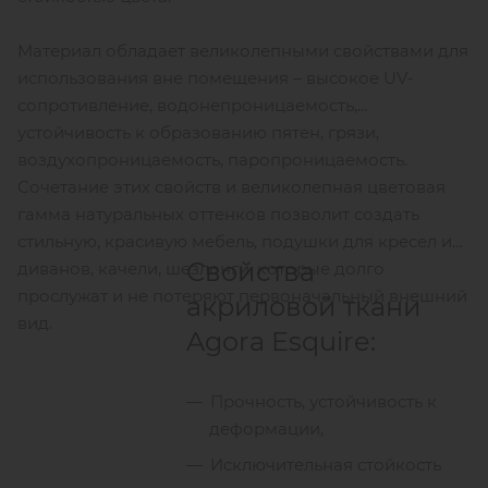
Материал обладает великолепными свойствами для
использования вне помещения – высокое UV-
сопротивление, водонепроницаемость,
устойчивость к образованию пятен, грязи,
воздухопроницаемость, паропроницаемость.
Сочетание этих свойств и великолепная цветовая
гамма натуральных оттенков позволит создать
стильную, красивую мебель, подушки для кресел и
Свойства
диванов, качели, шезлонги, которые долго
прослужат и не потеряют первоначальный внешний
акриловой ткани
вид.
Agora Esquire:
Прочность, устойчивость к
деформации,
Исключительная стойкость