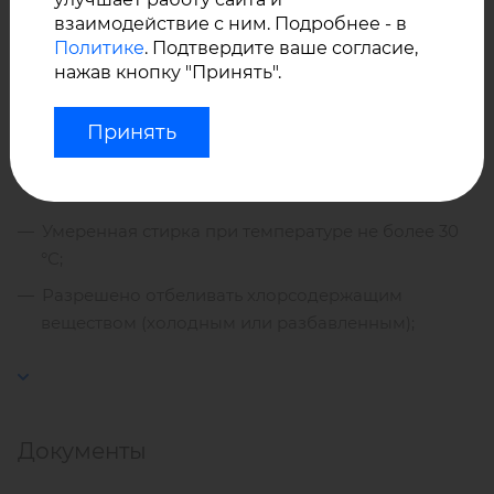
цветовой палитре -
взаимодействие с ним. Подробнее - в
минимальная партия 1 рулон.
Политике
. Подтвердите ваше согласие,
нажав кнопку "Принять".
Уход за материалом Агора
Принять
Esquire:
Умеренная стирка при температуре не более 30
°С;
Разрешено отбеливать хлорсодержащим
веществом (холодным или разбавленным);
Не сушить в барабане стиральной машины;
Гладить при температуре не более 100 °С;
Сухая химчистка запрещена.
Документы