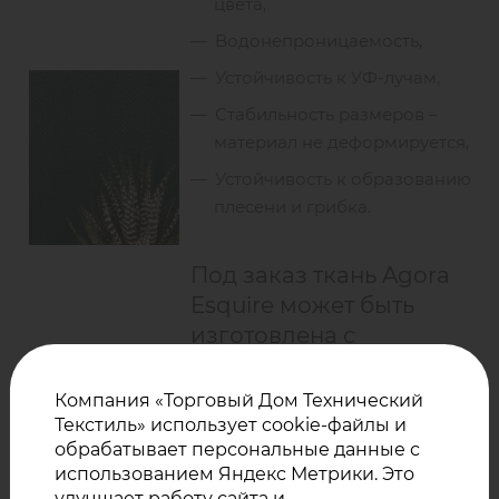
цвета,
Водонепроницаемость,
Устойчивость к УФ-лучам,
Стабильность размеров –
материал не деформируется,
Устойчивость к образованию
плесени и грибка.
Под заказ ткань Agora
Esquire может быть
изготовлена с
ламинацией, с
огнестойкими
Компания «Торговый Дом Технический
свойствами.
Текстиль» использует cookie-файлы и
обрабатывает персональные данные с
использованием Яндекс Метрики. Это
При заказе по стандартной
улучшает работу сайта и