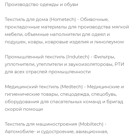
Производство одежды и обуви
Текстиль для дома (Hometech) - Обивочные,
прокладочные материалы для производства мягкой
мебели, объемные наполнители для одеял и
подушек, ковры, ковровые изделия и линолеумом
Промышленный текстиль (Indutech) - Фильтры,
уплотнители, утеплители и звукоизоляторовы, РТИ
для всех отраслей промышленности
Компания «Торговый Дом Технический
Медицинский текстиль (Medtech) - Медицинские и
Текстиль» использует cookie-файлы и
гигиенические товары, спецодежда, спецобувь,
обрабатывает персональные данные с
оборудования для спасательных команд и бригад
использованием Яндекс Метрики. Это
скорой помощи
улучшает работу сайта и
взаимодействие с ним. Подробнее - в
Политике
. Подтвердите ваше согласие,
Текстиль для машиностроения (Mobiltech) -
нажав кнопку "Принять".
Автомобиле- и судостроение, авиационная,