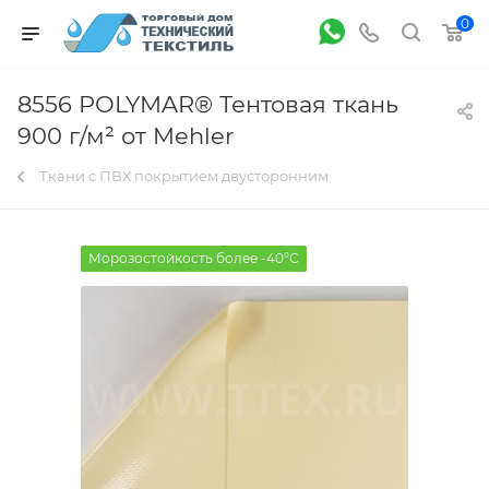
0
8556 POLYMAR® Тентовая ткань
900 г/м² от Mehler
Ткани с ПВХ покрытием двусторонним
Морозостойкость более -40°С