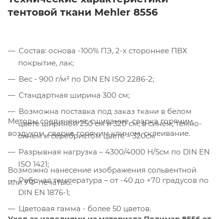
тентовой ткани Mehler 8556
Состав: основа -100% ПЭ, 2-х стороннее ПВХ
Компания «Торговый Дом Технический
покрытие, лак;
Текстиль» использует cookie-файлы и
Вес - 900 г/м² по DIN EN ISO 2286-2;
обрабатывает персональные данные с
использованием Яндекс Метрики. Это
Стандартная ширина 300 см;
улучшает работу сайта и
Возможна поставка под заказ ткани в белом
взаимодействие с ним. Подробнее - в
Методы соединения: сшивание, сварка горячим
цвете шириной 250 см и 320 см, в синем, тёмно-
Политике
. Подтвердите ваше согласие,
воздухом, сварка горячим клином, склеивание.
синем и серебристом цвете – 320см
нажав кнопку "Принять".
Разрывная нагрузка – 4300/4000 Н/5см по DIN EN
Принять
ISO 1421;
Возможно нанесение изображения сольвентной
Рабочая температура – от -40 до +70 градусов по
или УФ-печатью.
DIN EN 1876-1;
Цветовая гамма - более 50 цветов.
Уход за изделиями из материала Полимар 8556 от