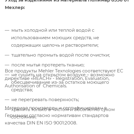
Мехлер:
мыть холодной или теплой водой с
использованием моющих средств, не
содержащих щелочь и растворители;
тщательно промыть водой после очистки;
после мытья протереть тканью;
Все продукты Mehler Texnologies соответствуют ЕС
не сушить на открытом воздухе – возможно
директиве «REACH» - Registration, Evaluation,
обесцвечивание из-за остатков моющего
Authorisation of Chemicals.
средства;
не перегревать поверхность;
Материал произведен и сертифицирован в
хранить только в чистом и абсолютно сухом
Германии согласно нормативам стандартов
состоянии.
качества DIN EN ISO 9001:2008.