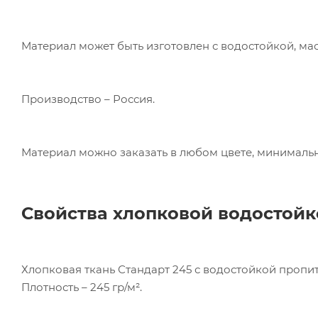
Ком
Материал может быть изготовлен с водостойкой, м
исп
пер
Мет
Производство – Россия.
вза
Под
Материал можно заказать в любом цвете, минимальна
Свойства хлопковой водостой
Хлопковая ткань Стандарт 245 с водостойкой пропитк
Плотность – 245 гр/м².