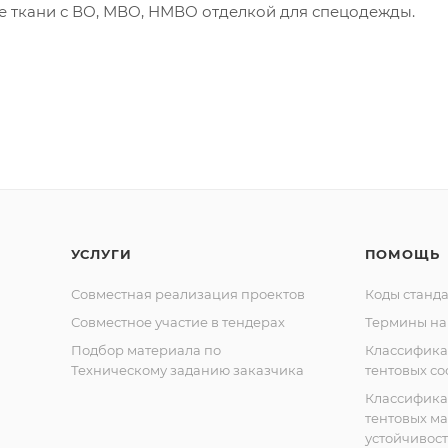
е ткани с ВО, МВО, НМВО отделкой для спецодежды.
УСЛУГИ
ПОМОЩЬ
Совместная реализация проектов
Коды станда
Совместное участие в тендерах
Термины на
Подбор материала по
Классифик
Техническому заданию заказчика
тентовых с
Классифик
тентовых м
устойчивост