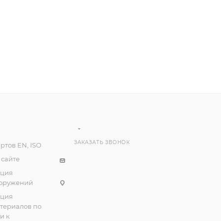
ЗАКАЗАТЬ ЗВОНОК
ртов EN, ISO
 сайте
ация
ооружений
ация
атериалов по
и к