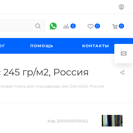
0
0
0
ОГ
ПОМОЩЬ
КОНТАКТЫ
245 гр/м2, Россия
пковая ткань для спецодежды, вес 245 гр/м2, Россия
Код:
2000000110042