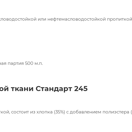
пания «Торговый Дом Технический Текстиль»
асловодостойкой или нефтемасловодостойкой пропиткой
ользует cookie-файлы и обрабатывает
сональные данные с использованием Яндекс
рики. Это улучшает работу сайта и
имодействие с ним. Подробнее - в
Политике
.
твердите ваше согласие, нажав кнопку "Принят
я партия 500 м.п.
Принять
кой ткани
Стандарт 245
ой, состоит из хлопка (35%) с добавлением полиэстера (