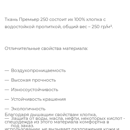
Компания «Торговый Дом Технический
Текстиль» использует cookie-файлы и
Ткань Премьер 250 состоит их 100% хлопка с
обрабатывает персональные данные с
водостойкой пропиткой, общий вес – 250 гр/м².
использованием Яндекс Метрики. Это
улучшает работу сайта и
взаимодействие с ним. Подробнее - в
Отличительные свойства материала:
Политике
. Подтвердите ваше согласие,
нажав кнопку "Принять".
Воздухопроницаемость
Принять
Высокая прочность
Износоустойчивость
Устойчивость крашения
Экологичность
Благодаря дышащим свойствам хлопка,
Защита от воды, масла, нефти, некоторых кислот -
спецодежда из этого материала комфортна в
под заказ.
использовании, не вызывает раздражения кожи и