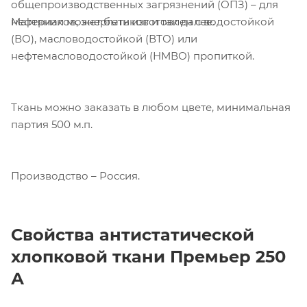
общепроизводственных загрязнений (ОПЗ) – для
Материал может быть изготовлен с водостойкой
нефтяников, энергетиков и так далее.
(ВО), масловодостойкой (ВТО) или
нефтемасловодостойкой (НМВО) пропиткой.
Ткань можно заказать в любом цвете, минимальная
партия 500 м.п.
Производство – Россия.
Свойства антистатической
хлопковой ткани
Премьер 250
А