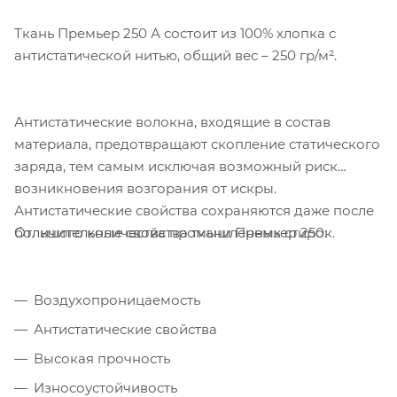
Ткань Премьер 250 А состоит из 100% хлопка с
антистатической нитью, общий вес – 250 гр/м².
Компания «Торговый Дом Технический
Текстиль» использует cookie-файлы и
обрабатывает персональные данные с
Антистатические волокна, входящие в состав
использованием Яндекс Метрики. Это
материала, предотвращают скопление статического
улучшает работу сайта и
заряда, тем самым исключая возможный риск
взаимодействие с ним. Подробнее - в
возникновения возгорания от искры.
Политике
. Подтвердите ваше согласие,
Антистатические свойства сохраняются даже после
нажав кнопку "Принять".
Отличительные свойства ткани Премьер 250:
большого количества промышленных стирок.
Принять
Воздухопроницаемость
Антистатические свойства
Высокая прочность
Износоустойчивость