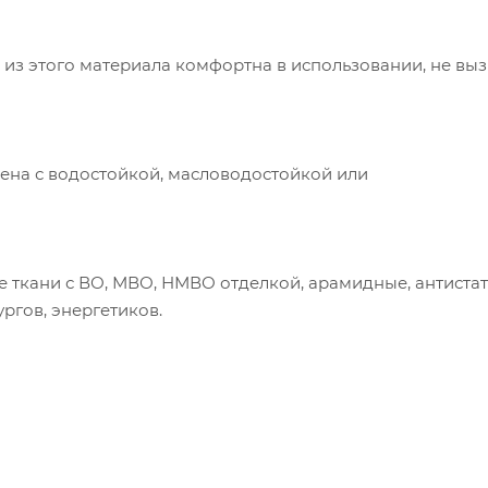
из этого материала комфортна в использовании, не вы
лена с водостойкой, масловодостойкой или
е ткани с ВО, МВО, НМВО отделкой, арамидные, антиста
ргов, энергетиков.