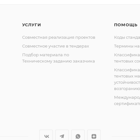
УСЛУГИ
ПОМОЩЬ
Совместная реализация проектов
Коды станда
Совместное участие в тендерах
Термины на
Подбор материала по
Классифик
Техническому заданию заказчика
тентовых с
Классифик
тентовых м
устойчивост
возгоранию
Междунаро
сертификат