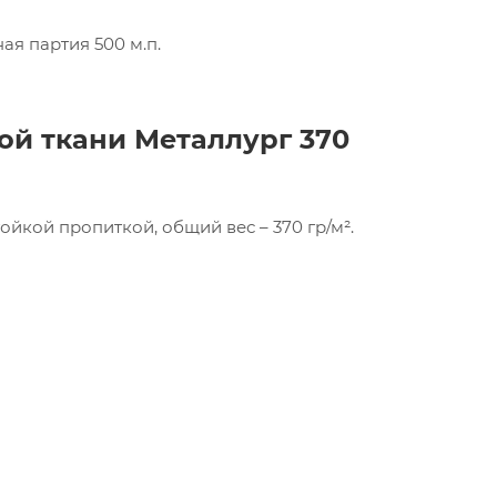
я партия 500 м.п.
кой ткани
Металлург 370
тойкой пропиткой, общий вес – 370 гр/м².