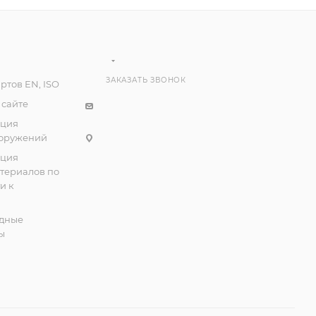
ЗАКАЗАТЬ ЗВОНОК
ртов EN, ISO
 сайте
ация
ооружений
ация
атериалов по
и к
дные
ы