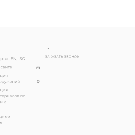
ЗАКАЗАТЬ ЗВОНОК
ртов EN, ISO
 сайте
ация
ооружений
ация
атериалов по
и к
дные
ы