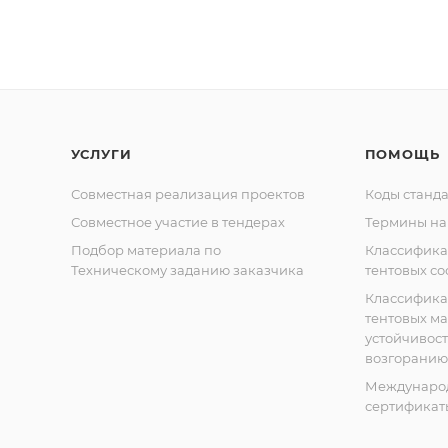
УСЛУГИ
ПОМОЩЬ
Совместная реализация проектов
Коды станда
Совместное участие в тендерах
Термины на
Подбор материала по
Классифик
Техническому заданию заказчика
тентовых с
Классифик
тентовых м
устойчивост
возгоранию
Междунаро
сертификат