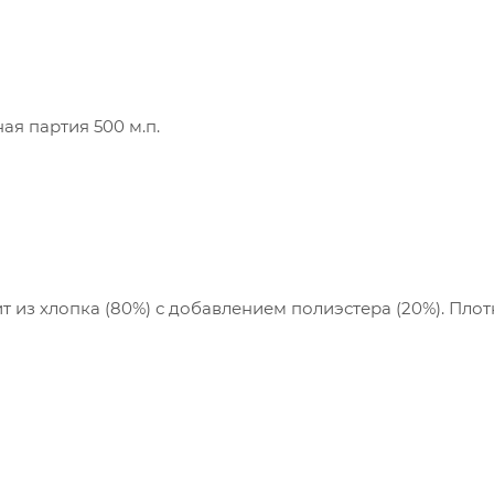
пания «Торговый Дом Технический Текстиль»
ользует cookie-файлы и обрабатывает
сональные данные с использованием Яндекс
рики. Это улучшает работу сайта и
имодействие с ним. Подробнее - в
Политике
.
я партия 500 м.п.
твердите ваше согласие, нажав кнопку "Принят
Принять
 из хлопка (80%) с добавлением полиэстера (20%). Плот