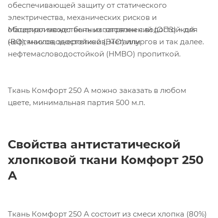
обеспечивающей защиту от статического
электричества, механических рисков и
Материал может быть изготовлен с водостойкой
общепроизводственных загрязнений (ОПЗ) – для
(ВО), масловодостойкой (ВТО) или
нефтяников, энергетиков, металлургов и так далее.
нефтемасловодостойкой (НМВО) пропиткой.
Ткань Комфорт 250 А можно заказать в любом
цвете, минимальная партия 500 м.п.
Свойства антистатической
хлопковой ткани
Комфорт 250
А
Ткань Комфорт 250 А состоит из смеси хлопка (80%)