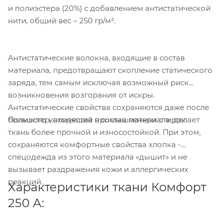
и полиэстера (20%) с добавлением антистатической
нити, общий вес – 250 гр/м².
Компания «Торговый Дом Технический
Антистатические волокна, входящие в состав
Текстиль» использует cookie-файлы и
материала, предотвращают скопление статического
обрабатывает персональные данные с
использованием Яндекс Метрики. Это
заряда, тем самым исключая возможный риск
улучшает работу сайта и
возникновения возгорания от искры.
взаимодействие с ним. Подробнее - в
Антистатические свойства сохраняются даже после
Политике
. Подтвердите ваше согласие,
Полиэстер, входящий в состав материала, делает
большого количества промышленных стирок.
нажав кнопку "Принять".
ткань более прочной и износостойкой. При этом,
сохраняются комфортные свойства хлопка -
Принять
спецодежда из этого материала «дышит» и не
вызывает раздражения кожи и аллергических
реакций.
Характеристики ткани Комфорт
250 А: