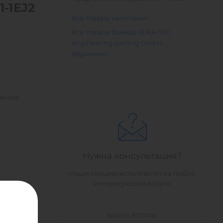
-1
EJ
2
Все товары категории
Все товары бренда SI-KA-TEC
engineering coating GmbH
(Германия)
льное
.
Нужна консультация?
Наши специалисты ответят на любой
интересующий вопрос
 им
ЗАДАТЬ ВОПРОС