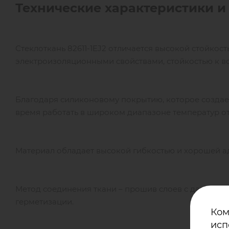
Технические характеристики
и 
Стеклоткань 82611-1EJ2 отличается высокой стойкос
электроизоляционными свойствами, стойкостью к 
Благодаря силиконовому покрытию, которое создае
время работать в широком диапазоне температур от –
Материал обладает высокой гибкостью и хорошей а
Метод соединения ткани – прошив слоев с дальне
герметизации.
Ком
исп