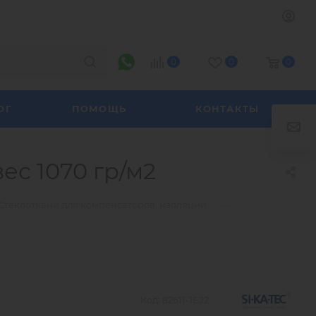
0
0
0
ОГ
ПОМОЩЬ
КОНТАКТЫ
ес 1070 гр/м2
—
Стеклоткани для компенсаторов, изоляции
Код:
82611-1EJ2