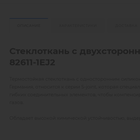
ОПИСАНИЕ
ХАРАКТЕРИСТИКИ
ДОСТАВКА
Стеклоткань
с двухсторон
82611-1
EJ
2
Термостойкая стеклоткань с односторонним силиконо
Германия, относится к серии S-joint, которая спец
гибких соединительных элементов, чтобы компенси
газов.
Обладает высокой химической устойчивостью, выде