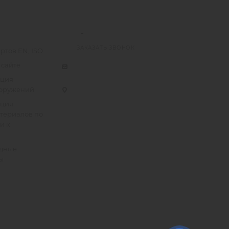
ЗАКАЗАТЬ ЗВОНОК
ртов EN, ISO
 сайте
ация
ооружений
ация
атериалов по
и к
дные
ы