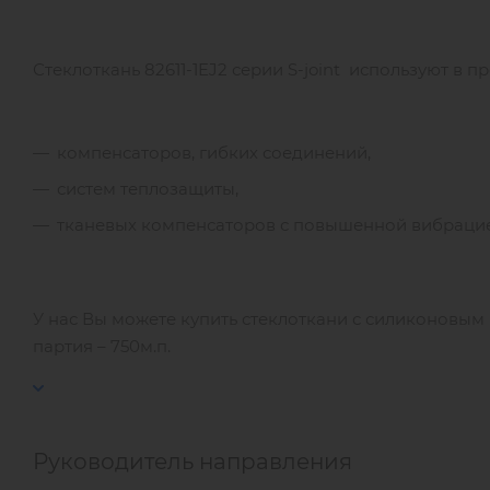
Стеклоткань 82611-1EJ2 серии S-joint используют в п
компенсаторов, гибких соединений,
систем теплозащиты,
тканевых компенсаторов с повышенной вибрацие
У нас Вы можете купить стеклоткани с силиконовым
партия – 750м.п.
Руководитель направления