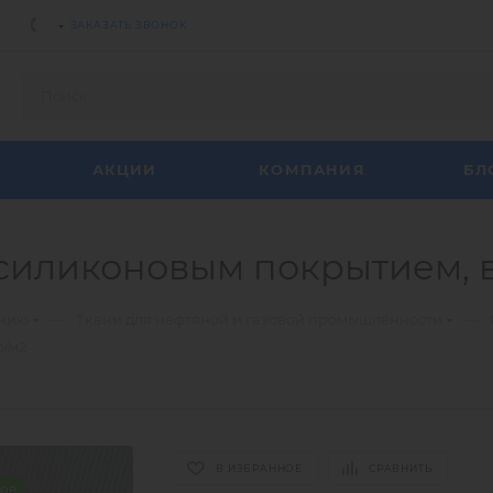
ЗАКАЗАТЬ ЗВОНОК
АКЦИИ
КОМПАНИЯ
БЛ
с силиконовым покрытием, в
—
—
ению
Ткани для нефтяной и газовой промышленности
р/м2
В ИЗБРАННОЕ
СРАВНИТЬ
ров