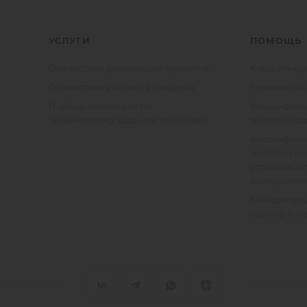
УСЛУГИ
ПОМОЩЬ
Совместная реализация проектов
Коды станда
Совместное участие в тендерах
Термины на
Подбор материала по
Классифик
Техническому заданию заказчика
тентовых с
Классифик
тентовых м
устойчивост
возгоранию
Междунаро
сертификат