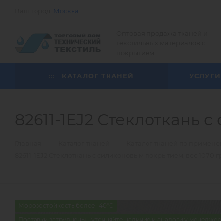
Ваш город:
Москва
Оптовая продажа тканей и
текстильных материалов с
покрытием
КАТАЛОГ ТКАНЕЙ
УСЛУГИ
82611-1EJ2 Стеклоткань 
—
—
Главная
Каталог тканей
Каталог тканей по примен
82611-1EJ2 Стеклоткань с силиконовым покрытием, вес 1070 г
Морозостойкость более -40°С
Поставки затруднены - уточняйте наличие и аналоги у менедже