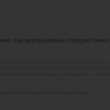
ним силиконовым покрытием
вым покрытием плотностью 1070 г/м² г/м² от Si-Ka-Tec,
иально разработана для производства тканевых компенсат
ровать расширение и вибрации, создаваемые потоком г
рживает агрессивные транспортируемые среды.