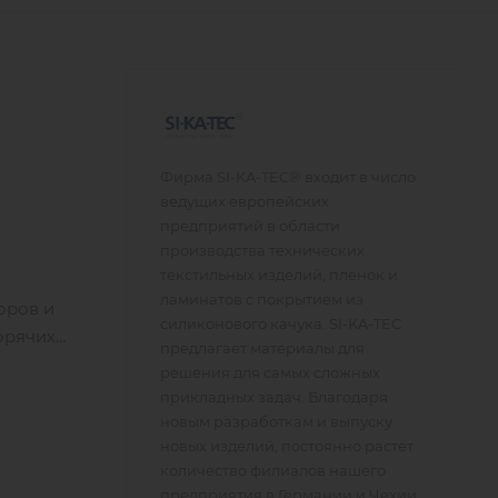
Фирма SI-KA-TEC® входит в число
ведущих европейских
предприятий в области
производства технических
текстильных изделий, пленок и
ламинатов с покрытием из
оров и
силиконового качука. SI-KA-TEC
орячих
предлагает материалы для
решения для самых сложных
прикладных задач. Благодаря
новым разработкам и выпуску
новых изделий, постоянно растет
количество филиалов нашего
предприятия в Германии и Чехии.