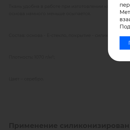
пер
Ткань удобна в работе при изготовлении конечной
Мет
основа намного меньше осыпается.
вза
Под
Состав: основа - Е-стекло, покрытие - силикон (2 сто
Плотность: 1070 г/м²;
Цвет – серебро.
Применение силиконизирован