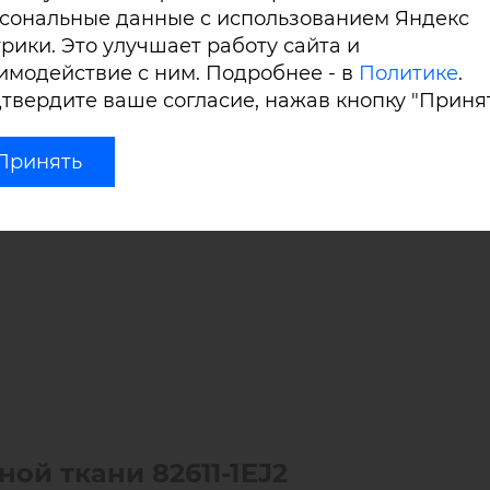
сональные данные с использованием Яндекс
 продукции - благодаря двухстороннему силиконовому п
рики. Это улучшает работу сайта и
имодействие с ним. Подробнее - в
Политике
.
твердите ваше согласие, нажав кнопку "Принят
роны);
Принять
ной ткани
82611-1
EJ
2