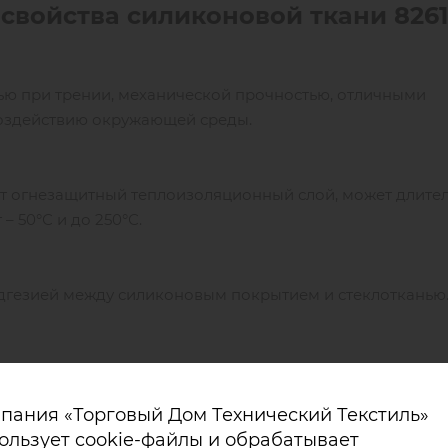
свойства силиконовой ткани 82611
тью при трении, механической прочностью, отличными
воздействию окружающей среды.
т огнезащитный теплоизоляционный слой, может длите
 50°С и до 250°С.
дгезией между силиконовым покрытием и стеклотканью
йшей обработкой швов силиконовым клеем для придания
пания «Торговый Дом Технический Текстиль»
ользует cookie-файлы и обрабатывает