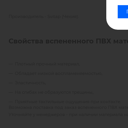
Производитель - Svitap (Чехия).
Свойства вспененного ПВХ мат
Плотный прочный материал,
Обладает низкой воспламеняемостью,
Эластичность,
На сгибах не образуются трещины,
Приятные тактильные ощущения при контакте.
Возможна поставка под заказ вспененного ПВХ мате
Уточняйте у менеджеров - при наличии материала на 