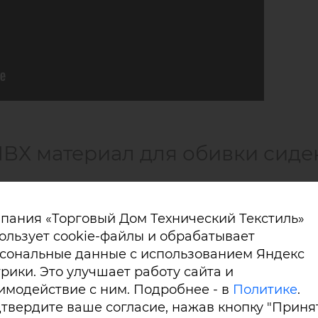
ВХ материал для обивки сиде
пания «Торговый Дом Технический Текстиль»
N для обивки сидений поездов, вес материала 820 гр/м
ользует cookie-файлы и обрабатывает
сональные данные с использованием Яндекс
рики. Это улучшает работу сайта и
имодействие с ним. Подробнее - в
Политике
.
 к образованию трещин,
обладает низкой воспламеняем
твердите ваше согласие, нажав кнопку "Принят