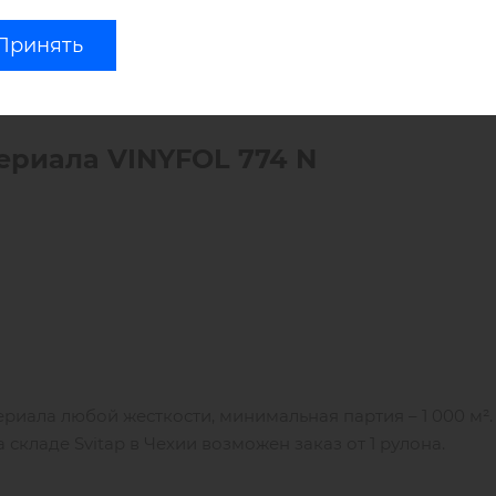
Принять
ериала V
INYFOL
774 N
риала любой жесткости, минимальная партия – 1 000 м².
складе Svitap в Чехии возможен заказ от 1 рулона.