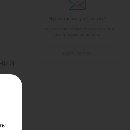
Нужна консультация?
Наши специалисты ответят на любой
интересующий вопрос
ЗАДАТЬ ВОПРОС
ний
²,
остью.
ь".