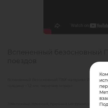
Вспененный безосновный П
поездов
Ком
Вспененный безосновный ПВХ материал VINYFOL 774 
исп
толщина – 1,2 мм, тиснение «кожа».
пер
Мет
вза
Эластичный, плотный, прочный материал, устойчив
Под