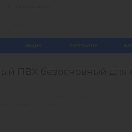
ЗАКАЗАТЬ ЗВОНОК
АКЦИИ
КОМПАНИЯ
БЛ
ный ПВХ безосновный для 
—
—
ериала
Безосновные ПВХ материалы
ений поездов, Svitap (Чехия)