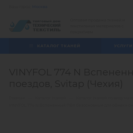
Ваш город:
Москва
Оптовая продажа тканей и
текстильных материалов с
покрытием
КАТАЛОГ ТКАНЕЙ
УСЛУГИ
VINYFOL 774 N Вспенен
поездов, Svitap (Чехия)
—
—
Главная
Каталог тканей
Каталог тканей по виду мат
VINYFOL 774 N Вспененный ПВХ безосновный для обивки сид