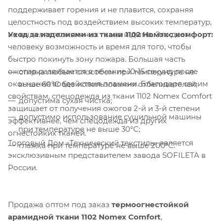
поддерживает горения и не плавится, сохраняя
целостность под воздействием высоких температур,
Уход за изделиями из ткани 1102 Номэкс комфорт:
не выделяет токсичных газов и дыма. Это дает
человеку возможность и время для того, чтобы
Компания «Торговый Дом Технический
быстро покинуть зону пожара. Большая часть
Текстиль» использует cookie-файлы и
ожогов развивается в течение 10-15 секунд после
стирка любым способом при температуре не
обрабатывает персональные данные с
окончания воздействия пламени. Благодаря своим
выше 60°С без использования отбеливателей;
использованием Яндекс Метрики. Это
свойствам, спецодежда из ткани 1102 Nomex Comfort
допустима сухая чистка;
улучшает работу сайта и
защищает от получения ожогов 2-й и 3-й степени
взаимодействие с ним. Подробнее - в
допустимо использование сушильной машины
эффективнее, чем спецодежда из других
Политике
. Подтвердите ваше согласие,
при температуре не выше 30°С;
огнестойких тканей.
нажав кнопку "Принять".
Торговый Дом «Технический текстиль» является
глажка при температуре не выше 200°С.
эксклюзивным представителем завода SOFILETA в
Принять
России.
Продажа оптом под заказ
термоогнестойкой
арамидной ткани 1102
Nomex
Comfort
,