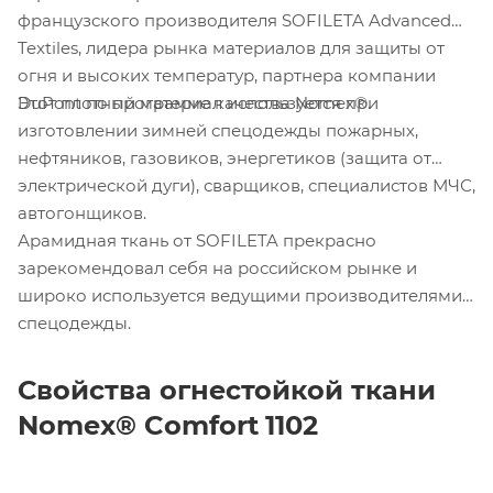
французского производителя SOFILETA Advanced
Textiles, лидера рынка материалов для защиты от
огня и высоких температур, партнера компании
Этот плотный материал используется при
DuPont по программе качества Nomex®.
изготовлении зимней спецодежды пожарных,
нефтяников, газовиков, энергетиков (защита от
электрической дуги), сварщиков, специалистов МЧС,
автогонщиков.
Арамидная ткань от SOFILETA прекрасно
зарекомендовал себя на российском рынке и
широко используется ведущими производителями
спецодежды.
Свойства огнестойкой ткани
Nomex
®
Comfort
1102