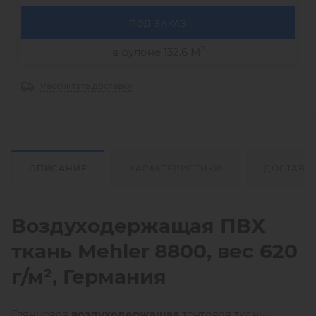
ПОД ЗАКАЗ
2
в рулоне 132.6 М
Рассчитать доставку
ОПИСАНИЕ
ХАРАКТЕРИСТИКИ
ДОСТАВК
Воздуходержащая ПВХ
ткань
Mehler
8800, вес 620
г/м², Германия
Глянцевая
воздуходержащая
тентовая ткань