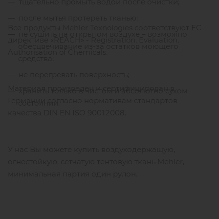
тщательно промыть водой после очистки;
после мытья протереть тканью;
Все продукты Mehler Texnologies соответствуют ЕС
не сушить на открытом воздухе – возможно
директиве «REACH» - Registration, Evaluation,
обесцвечивание из-за остатков моющего
Authorisation of Chemicals.
средства;
не перегревать поверхность;
Материал произведен и сертифицирован в
хранить только в чистом и абсолютно сухом
Германии согласно нормативам стандартов
состоянии.
качества DIN EN ISO 9001:2008.
У нас Вы можете купить воздуходержащую,
огнестойкую, сетчатую тентовую ткань Mehler,
минимальная партия один рулон.