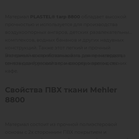
Материал
P
LASTEL
®
tarp
8800
обладает высокой
прочностью и используется для производства
воздухоопорных ангаров, детских развлекательных
комплексов, водных бананов и других надувных
конструкций. Также этот легкий и прочный
Это самый востребованный на рынке материал,
материал можно использовать для производства
сочетающий легкий вес и высокую прочность.
тентов для грузового транспорта, навесов, летних
кафе.
Свойства ПВХ ткани
Mehler
8800
Материал состоит из прочной полиэстеровой
основы с 2х сторонним ПВХ покрытием и