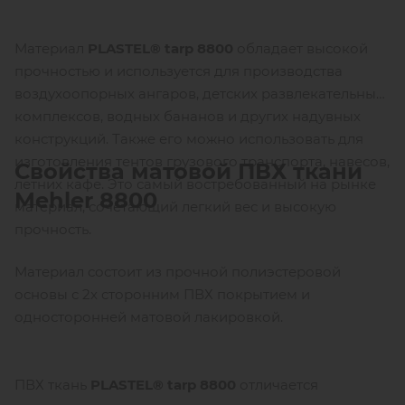
Материал
P
LASTEL
®
tarp
8800
обладает высокой
прочностью и используется для производства
воздухоопорных ангаров, детских развлекательных
комплексов, водных бананов и других надувных
конструкций. Также его можно использовать для
изготовления тентов грузового транспорта, навесов,
Свойства матовой ПВХ ткани
летних кафе. Это самый востребованный на рынке
Mehler
8800
материал, сочетающий легкий вес и высокую
прочность.
Материал состоит из прочной полиэстеровой
основы с 2х сторонним ПВХ покрытием и
односторонней матовой лакировкой.
ПВХ ткань
P
LASTEL
®
tarp
8800
отличается