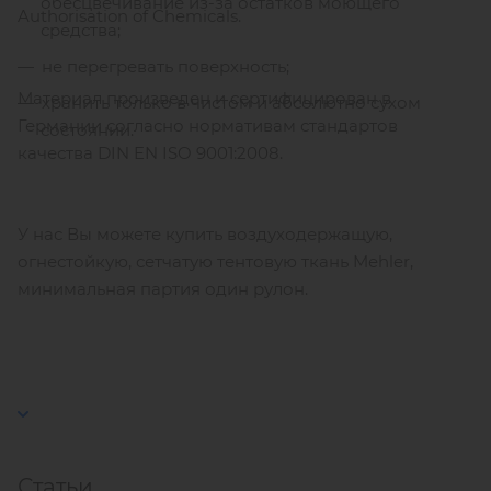
обесцвечивание из-за остатков моющего
Authorisation of Chemicals.
средства;
не перегревать поверхность;
Материал произведен и сертифицирован в
хранить только в чистом и абсолютно сухом
Германии согласно нормативам стандартов
состоянии.
качества DIN EN ISO 9001:2008.
У нас Вы можете купить воздуходержащую,
огнестойкую, сетчатую тентовую ткань Mehler,
минимальная партия один рулон.
Статьи