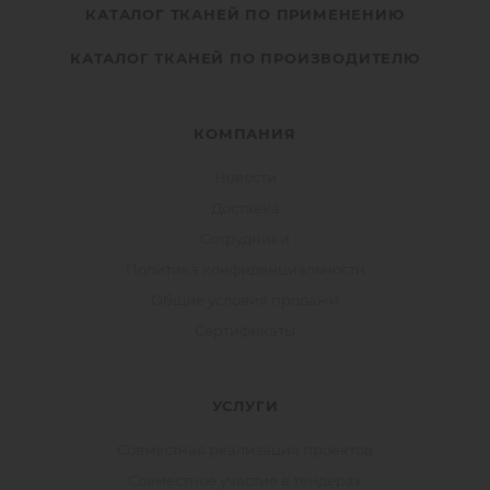
КАТАЛОГ ТКАНЕЙ ПО ПРИМЕНЕНИЮ
КАТАЛОГ ТКАНЕЙ ПО ПРОИЗВОДИТЕЛЮ
КОМПАНИЯ
Новости
Доставка
Сотрудники
Политика конфиденциальности
Общие условия продажи
Сертификаты
УСЛУГИ
Совместная реализация проектов
Совместное участие в тендерах