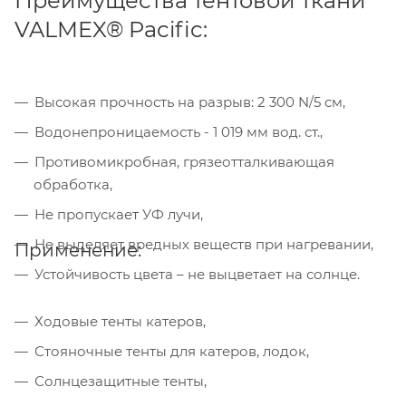
Преимущества тентовой ткани
VALMEX® Pacific:
Высокая прочность на разрыв: 2 300 N/5 см,
Водонепроницаемость - 1 019 мм вод. ст.,
Противомикробная, грязеотталкивающая
Компания «Торговый Дом Технический
обработка,
Текстиль» использует cookie-файлы и
обрабатывает персональные данные с
Не пропускает УФ лучи,
использованием Яндекс Метрики. Это
Не выделяет вредных веществ при нагревании,
Применение:
улучшает работу сайта и
взаимодействие с ним. Подробнее - в
Устойчивость цвета – не выцветает на солнце.
Политике
. Подтвердите ваше согласие,
нажав кнопку "Принять".
Ходовые тенты катеров,
Стояночные тенты для катеров, лодок,
Принять
Солнцезащитные тенты,