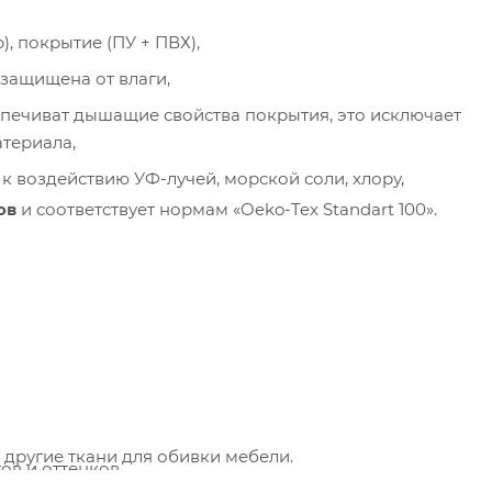
), покрытие (ПУ + ПВХ),
защищена от влаги,
печиват дышащие свойства покрытия, это исключает
териала,
пания «Торговый Дом Технический Текстиль»
к воздействию УФ-лучей, морской соли, хлору,
ользует cookie-файлы и обрабатывает
ов
и соответствует нормам «Oeko-Tex Standart 100».
сональные данные с использованием Яндекс
рики. Это улучшает работу сайта и
имодействие с ним. Подробнее - в
Политике
.
твердите ваше согласие, нажав кнопку "Принят
Принять
 другие ткани для обивки мебели.
ов и оттенков.