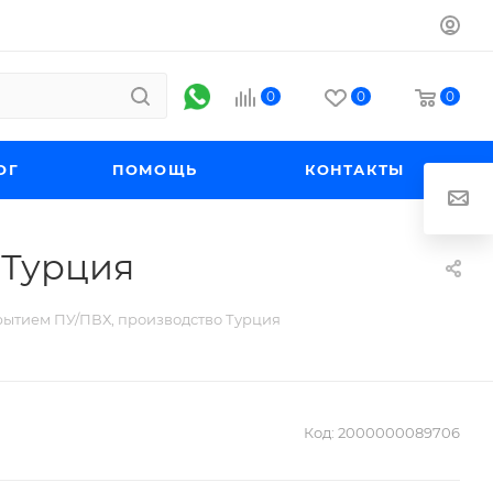
0
0
0
ОГ
ПОМОЩЬ
КОНТАКТЫ
 Турция
рытием ПУ/ПВХ, производство Турция
Код:
2000000089706