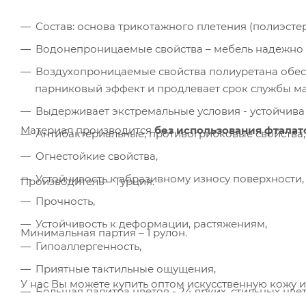
Состав: основа трикотажного плетения (полиэстер
Водонепроницаемые свойства – мебель надежно 
Воздухопроницаемые свойства полиуретана обес
парниковый эффект и продлевает срок службы ма
Ком
Выдерживает экстремальные условия - устойчива 
исп
Материал производится
без использования фталат
Антибактериальные, противогрибковые свойства,
пер
Мет
Огнестойкие свойства,
вза
Устойчивость к абразивному износу поверхности,
Производитель – Турция.
Под
Прочность,
Устойчивость к деформации, растяжениям,
Минимальная партия – 1 рулон.
Гипоаллергенность,
Приятные тактильные ощущения,
У нас Вы можете купить оптом искусственную кожу и
Большая палитра цветов - 24 ярких, стильных цвет