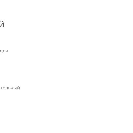
й
 для
ательный