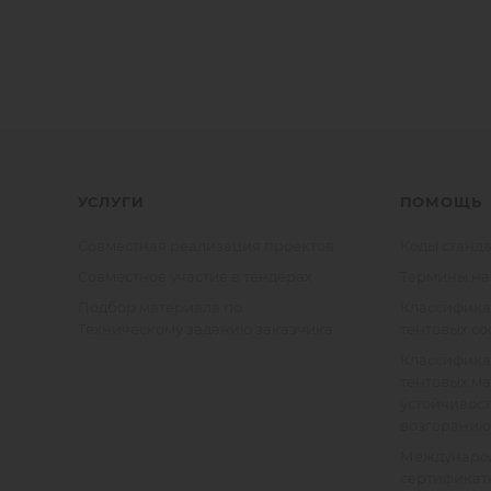
УСЛУГИ
ПОМОЩЬ
Совместная реализация проектов
Коды станда
Совместное участие в тендерах
Термины на
Подбор материала по
Классифик
Техническому заданию заказчика
тентовых с
Классифик
тентовых м
устойчивост
возгоранию
Междунаро
сертификат