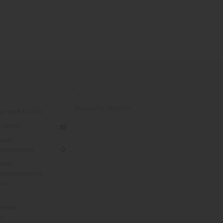
ЗАКАЗАТЬ ЗВОНОК
ртов EN, ISO
 сайте
ация
ооружений
ация
атериалов по
и к
дные
ы