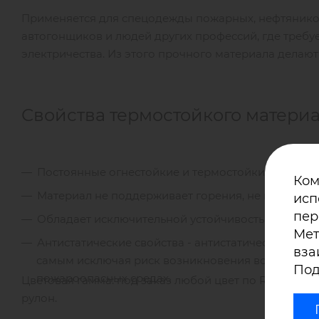
Применяется для спецодежды пожарных, нефтяников
автогонщиков и людей других профессий, где требуе
электричества. Из этого прочного материала делают
Свойства термостойкого матери
Постоянные огнестойкие и термостойкие свойства
Ком
Материал не поддерживает горения, не плавится,
исп
пер
Обладает исключительной устойчивостью к истир
Мет
Антистатические свойства - антистатическая нить
вза
самым исключая риск возникновения возгорания 
Под
пожароопасных средах.
Цветовая гамма: под заказ любой цвет по RAL, миним
рулон.