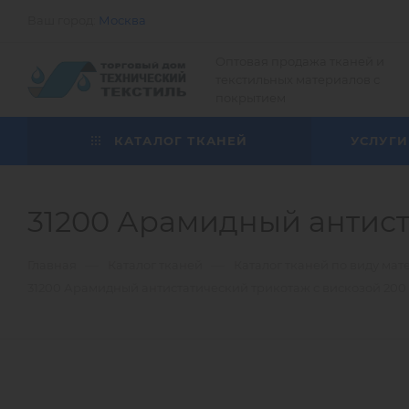
Ваш город:
Москва
Оптовая продажа тканей и
текстильных материалов с
покрытием
КАТАЛОГ ТКАНЕЙ
УСЛУГИ
31200 Арамидный антиста
—
—
Главная
Каталог тканей
Каталог тканей по виду мат
31200 Арамидный антистатический трикотаж с вискозой 200 