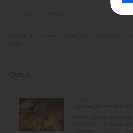
Производство – Китай.
У нас вы всегда можете купить огнестойкий хлопок 
рулон.
Статьи
30.09.2024
Арамидные ткани N
В этом обзоре мы расска
материалы, обладающие од
высоких температур, посл