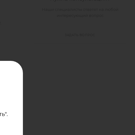
Наши специалисты ответят на любой
интересующий вопрос
.
ЗАДАТЬ ВОПРОС
атов.
тем
асных и
ь".
е – 1