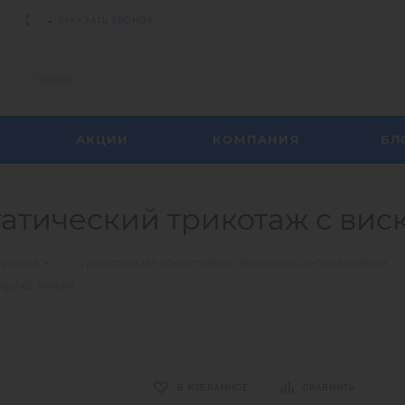
ЗАКАЗАТЬ ЗВОНОК
АКЦИИ
КОМПАНИЯ
БЛ
тический трикотаж с виск
—
ериала
Трикотаж из огнестойких волокон с антистатиком
гр/м2, Китай
В ИЗБРАННОЕ
СРАВНИТЬ