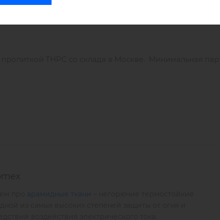
с пропиткой ТНРС со склада в Москве. Минимальная парт
omex
жем про
арамидные ткани
– негорючие термостойкие
ной из самых высоких степеней защиты от огня и
едствий воздействия электрического тока.