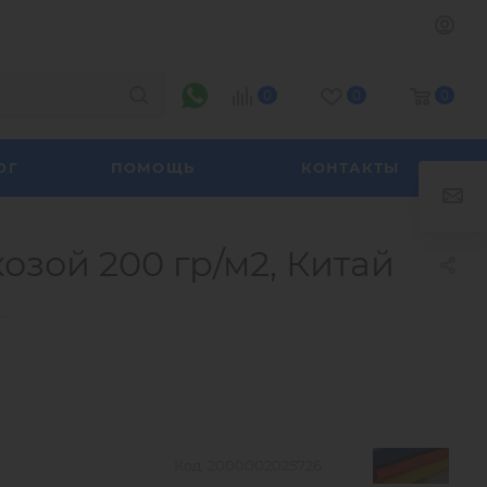
0
0
0
ОГ
ПОМОЩЬ
КОНТАКТЫ
озой 200 гр/м2, Китай
—
Код:
2000002025726