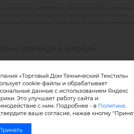
, сварщиков, энергетиков, специалистов МЧС, военных,
тся защита от огня, высоких температур, статического
 защитное термобелье, балаклавы, вставки в спецодежду
ала из арамиды и вискозы
 - 48% арамидных нитей в составе.
пания «Торговый Дом Технический Текстиль»
 не выделяет токсичных газов и дыма.
ользует cookie-файлы и обрабатывает
сональные данные с использованием Яндекс
анию, долговечностью, стойкостью к воздействию химик
рики. Это улучшает работу сайта и
 в составе обеспечивает моментальное стекание заряда, 
имодействие с ним. Подробнее - в
Политике
.
от искры. Это особенно важно при работе во взрывооп
твердите ваше согласие, нажав кнопку "Принят
альная партия 500 м.п. При наличии материала на склад
Принять