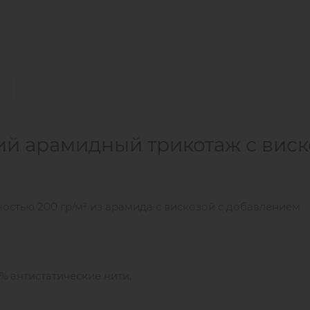
ий арамидный трикотаж с вис
остью 200 гр/м² из арамида с вискозой с добавлением
% антистатические нити.